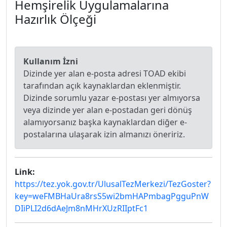
Hemşirelik Uygulamalarına
Hazırlık Ölçeği
Kullanım İzni
Dizinde yer alan e-posta adresi TOAD ekibi
tarafından açık kaynaklardan eklenmiştir.
Dizinde sorumlu yazar e-postası yer almıyorsa
veya dizinde yer alan e-postadan geri dönüş
alamıyorsanız başka kaynaklardan diğer e-
postalarına ulaşarak izin almanızı öneririz.
Link:
https://tez.yok.gov.tr/UlusalTezMerkezi/TezGoster?
key=weFMBHaUra8rsS5wi2bmHAPmbagPgguPnW
DIiPLI2d6dAeJm8nMHrXUzRIIptFc1