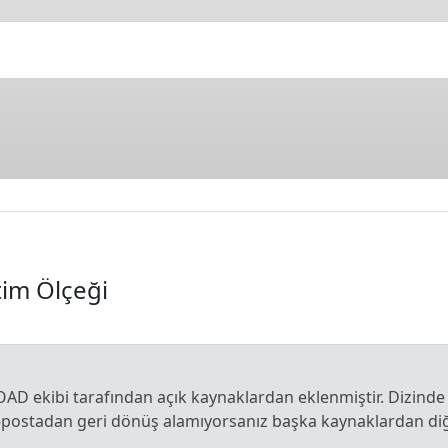
tim Ölçeği
OAD ekibi tarafından açık kaynaklardan eklenmiştir. Dizinde
e-postadan geri dönüş alamıyorsanız başka kaynaklardan diğe