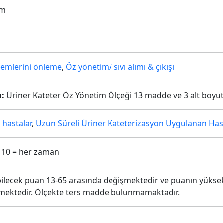
om
lemlerini önleme
,
Öz yönetim/ sıvı alımı & çıkışı
ı:
Üriner Kateter Öz Yönetim Ölçeği 13 madde ve 3 alt boyut
 hastalar
,
Uzun Süreli Üriner Kateterizasyon Uygulanan Has
- 10 = her zaman
ilecek puan 13-65 arasında değişmektedir ve puanın yüksek ol
mektedir. Ölçekte ters madde bulunmamaktadır.