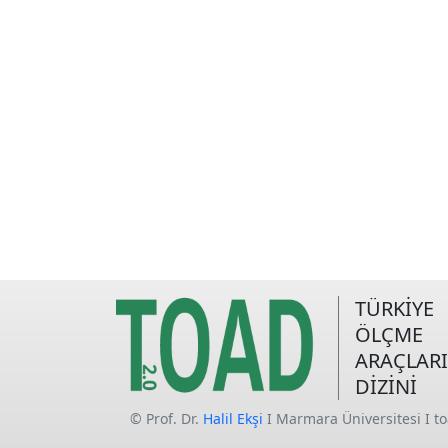
TÜRKİYE
ÖLÇME
ARAÇLARI
DİZİNİ
© Prof. Dr.
Halil Ekşi
I Marmara Üniversitesi I t