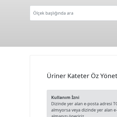
Ölçek başlığında ara
Üriner Kateter Öz Yöne
Kullanım İzni
Dizinde yer alan e-posta adresi T
almıyorsa veya dizinde yer alan 
almanızı öneririz.