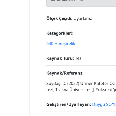
Ölçek Çeşidi:
Uyarlama
Kategori(ler)
:
640 Hemşirelik
Kaynak Türü:
Tez
Kaynak/Referans:
Soydaş, D. (2022) Üriner Kateter Öz
tezi, Trakya Üniversitesi]. Yüksekö
Geliştiren/Uyarlayan:
Duygu SOY