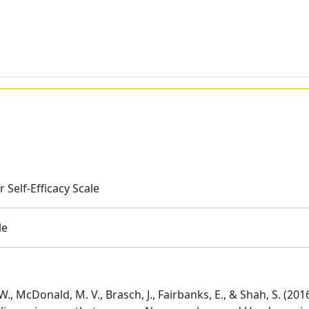
 Self-Efficacy Scale
le
W., McDonald, M. V., Brasch, J., Fairbanks, E., & Shah, S. (2