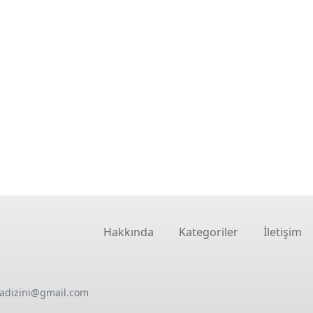
Hakkında
Kategoriler
İletişim
oadizini@gmail.com