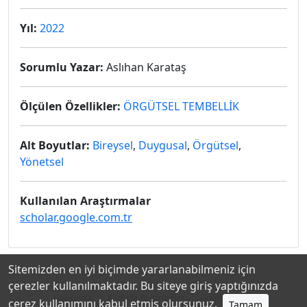
Yıl:
2022
Sorumlu Yazar:
Aslıhan Karataş
Ölçülen Özellikler:
ÖRGÜTSEL TEMBELLİK
Alt Boyutlar:
Bireysel
,
Duygusal
,
Örgütsel
,
Yönetsel
Kullanılan Araştırmalar
scholar.google.com.tr
Sitemizden en iyi biçimde yararlanabilmeniz için
çerezler kullanılmaktadır. Bu siteye giriş yaptığınızda
Hakkında
Katkıda Bulunanlar
Gizlilik Politikası
çerez kullanımını kabul etmiş olursunuz.
Tamam