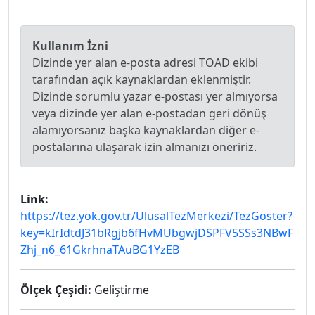
Kullanım İzni
Dizinde yer alan e-posta adresi TOAD ekibi
tarafından açık kaynaklardan eklenmiştir.
Dizinde sorumlu yazar e-postası yer almıyorsa
veya dizinde yer alan e-postadan geri dönüş
alamıyorsanız başka kaynaklardan diğer e-
postalarına ulaşarak izin almanızı öneririz.
Link:
https://tez.yok.gov.tr/UlusalTezMerkezi/TezGoster?
key=kIrIdtdJ31bRgjb6fHvMUbgwjDSPFV5SSs3NBwF
Zhj_n6_61GkrhnaTAuBG1YzEB
Ölçek Çeşidi:
Geliştirme