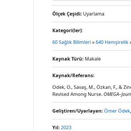
Ölçek Çeşidi:
Uyarlama
Kategori(ler)
:
60 Sağlık Bilimleri
»
640 Hemşirelik
Kaynak Türü:
Makale
Kaynak/Referans:
Odek, O., Savaş, M., Özkan, F., & Zin
Revised Among Nurse.
OMEGA–Journa
Geliştiren/Uyarlayan:
Ömer Ödek
Yıl:
2023