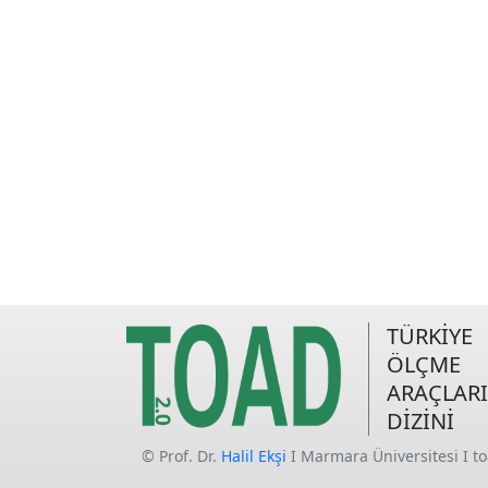
TÜRKİYE
ÖLÇME
ARAÇLARI
DİZİNİ
© Prof. Dr.
Halil Ekşi
I Marmara Üniversitesi I t