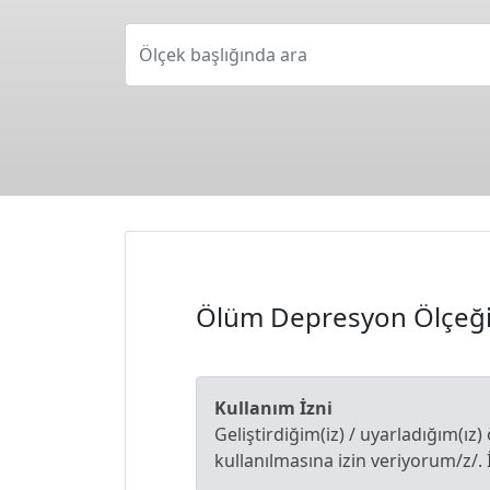
Ölçek başlığında ara
Ölüm Depresyon Ölçeği
Kullanım İzni
Geliştirdiğim(iz) / uyarladığım(ız)
kullanılmasına izin veriyorum/z/. 