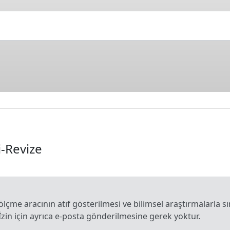
-Revize
 ölçme aracının atıf gösterilmesi ve bilimsel araştırmalarla sı
İzin için ayrıca e-posta gönderilmesine gerek yoktur.