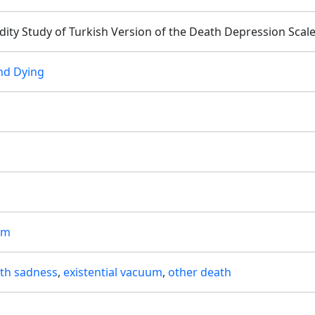
lidity Study of Turkish Version of the Death Depression Sc
nd Dying
üm
th sadness
,
existential vacuum
,
other death