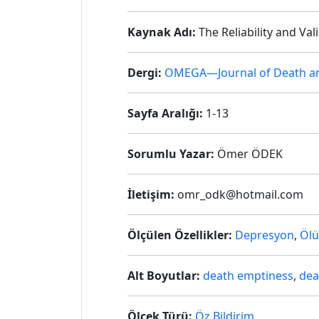
Kaynak Adı:
The Reliability and Va
Dergi:
OMEGA—Journal of Death a
Sayfa Aralığı:
1-13
Sorumlu Yazar:
Ömer ÖDEK
İletişim:
omr_odk@hotmail.com
Ölçülen Özellikler:
Depresyon
,
Öl
Alt Boyutlar:
death emptiness
,
dea
Ölçek Türü:
Öz Bildirim