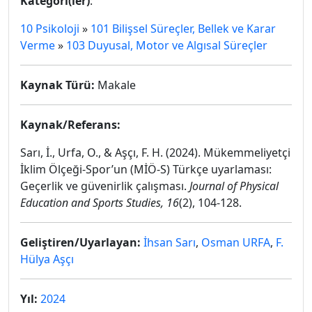
Kategori(ler)
:
10 Psikoloji
»
101 Bilişsel Süreçler, Bellek ve Karar
Verme
»
103 Duyusal, Motor ve Algısal Süreçler
Kaynak Türü:
Makale
Kaynak/Referans:
Sarı, İ., Urfa, O., & Aşçı, F. H. (2024). Mükemmeliyetçi
İklim Ölçeği-Spor’un (MİÖ-S) Türkçe uyarlaması:
Geçerlik ve güvenirlik çalışması.
Journal of Physical
Education and Sports Studies, 16
(2), 104-128.
Geliştiren/Uyarlayan:
İhsan Sarı
,
Osman URFA
,
F.
Hülya Aşçı
Yıl:
2024