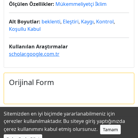
Ölçülen Özellikler:
Mükemmeliyetçi İklim
Alt Boyutlar:
beklenti
,
Eleştiri
,
Kaygı
,
Kontrol
,
Koşullu Kabul
Kullanılan Araştırmalar
scholar.google.com.tr
Orijinal Form
Sitemizden en iyi biçimde yararlanabilmeniz için
çerezler kullanılmaktadır. Bu siteye giriş yaptığınızda
Hakkında
Katkıda Bulunanlar
Gizlilik Politikası
çerez kullanımını kabul etmiş olursunuz.
Tamam