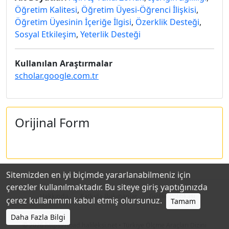
Öğretim Kalitesi
,
Öğretim Üyesi-Öğrenci İlişkisi
,
Öğretim Üyesinin İçeriğe İlgisi
,
Özerklik Desteği
,
Sosyal Etkileşim
,
Yeterlik Desteği
Kullanılan Araştırmalar
scholar.google.com.tr
Orijinal Form
Sitemizden en iyi biçimde yararlanabilmeniz için
çerezler kullanılmaktadır. Bu siteye giriş yaptığınızda
Hakkında
Katkıda Bulunanlar
Gizlilik Politikası
çerez kullanımını kabul etmiş olursunuz.
Tamam
Daha Fazla Bilgi
© 2026
https://toad.halileksi.net
• Türkiye Ölçme Araçları Dizini