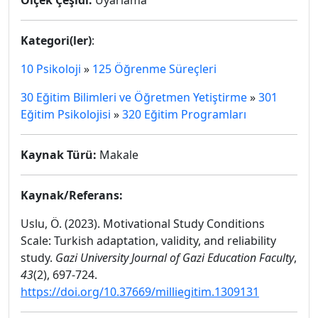
Ölçek Çeşidi:
Uyarlama
Kategori(ler)
:
10 Psikoloji
»
125 Öğrenme Süreçleri
30 Eğitim Bilimleri ve Öğretmen Yetiştirme
»
301
Eğitim Psikolojisi
»
320 Eğitim Programları
Kaynak Türü:
Makale
Kaynak/Referans:
Uslu, Ö. (2023). Motivational Study Conditions
Scale: Turkish adaptation, validity, and reliability
study.
Gazi University Journal of Gazi Education Faculty
,
43
(2), 697-724.
https://doi.org/10.37669/milliegitim.1309131