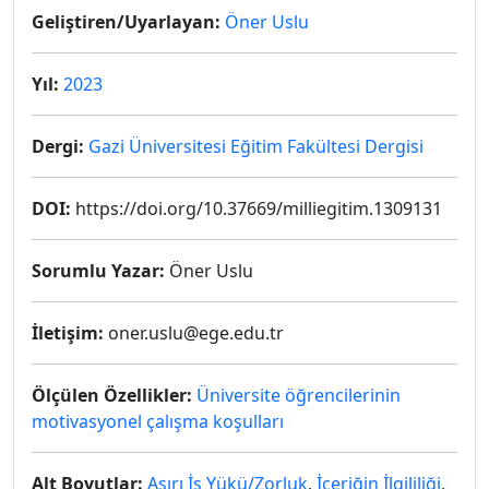
Geliştiren/Uyarlayan:
Öner Uslu
Yıl:
2023
Dergi:
Gazi Üniversitesi Eğitim Fakültesi Dergisi
DOI:
https://doi.org/10.37669/milliegitim.1309131
Sorumlu Yazar:
Öner Uslu
İletişim:
oner.uslu@ege.edu.tr
Ölçülen Özellikler:
Üniversite öğrencilerinin
motivasyonel çalışma koşulları
Alt Boyutlar:
Aşırı İş Yükü/Zorluk
,
İçeriğin İlgililiği
,