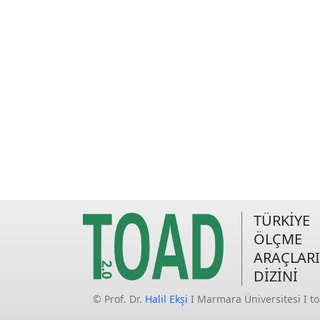
TÜRKİYE
ÖLÇME
ARAÇLARI
DİZİNİ
© Prof. Dr.
Halil Ekşi
I Marmara Üniversitesi I t