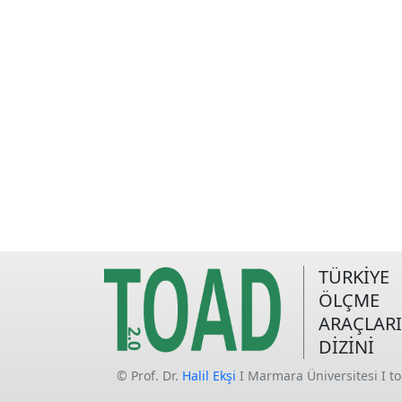
TÜRKİYE
ÖLÇME
ARAÇLARI
DİZİNİ
© Prof. Dr.
Halil Ekşi
I Marmara Üniversitesi I t