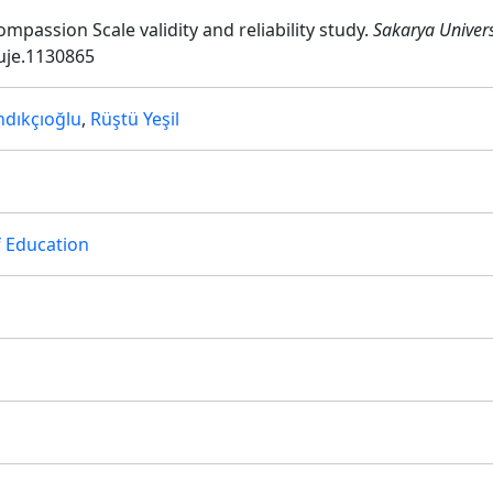
Compassion Scale validity and reliability study.
Sakarya Univers
suje.1130865
dıkçıoğlu
,
Rüştü Yeşil
f Education