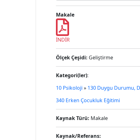
Makale
İNDİR
Ölçek Çeşidi:
Geliştirme
Kategori(ler)
:
10 Psikoloji
»
130 Duygu Durumu, Du
340 Erken Çocukluk Eğitimi
Kaynak Türü:
Makale
Kaynak/Referans: