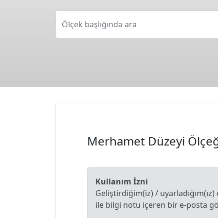
Ölçek başlığında ara
Merhamet Düzeyi Ölçeğ
Kullanım İzni
Geliştirdiğim(iz) / uyarladığım(ı
ile bilgi notu içeren bir e-posta 