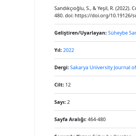
Sandıkçıoğlu, S., & Yeşil, R. (2022). 
480. doi: https://doi.org/10.19126/
Geliştiren/Uyarlayan:
Süheybe San
Yıl:
2022
Dergi:
Sakarya University Journal o
Cilt:
12
Sayı:
2
Sayfa Aralığı:
464-480