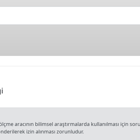
i
z) ölçme aracının bilimsel araştırmalarda kullanılması için s
gönderilerek izin alınması zorunludur.