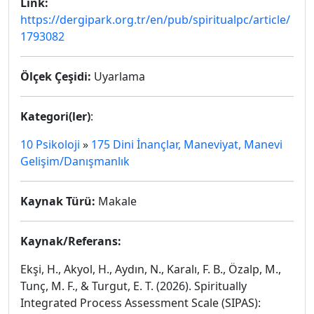
Link:
https://dergipark.org.tr/en/pub/spiritualpc/article/
1793082
Ölçek Çeşidi:
Uyarlama
Kategori(ler)
:
10 Psikoloji
»
175 Dini İnançlar, Maneviyat, Manevi
Gelişim/Danışmanlık
Kaynak Türü:
Makale
Kaynak/Referans:
Ekşi, H., Akyol, H., Aydın, N., Karalı, F. B., Özalp, M.,
Tunç, M. F., & Turgut, E. T. (2026). Spiritually
Integrated Process Assessment Scale (SIPAS):