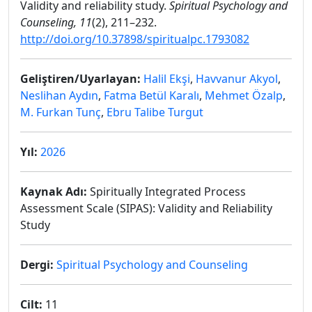
Validity and reliability study.
Spiritual Psychology and
Counseling, 11
(2), 211–232.
http://doi.org/10.37898/spiritualpc.1793082
Geliştiren/Uyarlayan:
Halil Ekşi
,
Havvanur Akyol
,
Neslihan Aydın
,
Fatma Betül Karalı
,
Mehmet Özalp
,
M. Furkan Tunç
,
Ebru Talibe Turgut
Yıl:
2026
Kaynak Adı:
Spiritually Integrated Process
Assessment Scale (SIPAS): Validity and Reliability
Study
Dergi:
Spiritual Psychology and Counseling
Cilt:
11