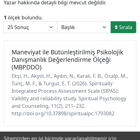
Yazar hakkında detaylı bilgi mevcut değildir.
1
ölçek bulundu.
Sırala
Maneviyat ile Bütünleştirilmiş Psikolojik
Danışmanlık Değerlendirme Ölçeği
(MBPDDÖ)
Ekşi, H., Akyol, H., Aydın, N., Karalı, F. B., Özalp, M.,
Tunç, M. F., & Turgut, E. T. (2026). Spiritually
Integrated Process Assessment Scale (SIPAS):
Validity and reliability study. Spiritual Psychology
and Counseling, 11(2), 211–232.
http://doi.org/10.37898/spiritualpc.1793082
Sitemizden en iyi biçimde yararlanabilmeniz için