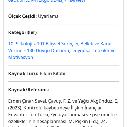
0aDu0HtDK4TEKg0MB4lsjRrhA/view
Ölçek Çeşidi:
Uyarlama
Kategori(ler)
:
10 Psikoloji
»
101 Bilişsel Süreçler, Bellek ve Karar
Verme
»
130 Duygu Durumu, Duygusal Tepkiler ve
Motivasyon
Kaynak Türü:
Bildiri Kitabı
Kaynak/Referans:
Erden Çınar, Seval, Çavuş, F. Z. ve Yağcı Akgündüz, E.
(2023). Kontrolü kaybetmeye İlişkin İnançlar
Envanteri’nin Türkçe’ye uyarlanması ve psikometrik
özelliklerinin hesaplanması. M. Pişkin (Ed.), 24.