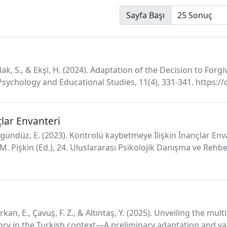
Sayfa Başı
ak, S., & Ekşi, H. (2024). Adaptation of the Decision to Forgi
f Psychology and Educational Studies, 11(4), 331-341. https:/
lar Envanteri
 Akgündüz, E. (2023). Kontrolü kaybetmeye İlişkin İnançlar En
M. Pişkin (Ed.), 24. Uluslararası Psikolojik Danışma ve Rehbe
rkan, E., Çavuş, F. Z., & Altıntaş, Y. (2025). Unveiling the mul
ry in the Turkish context—A preliminary adaptation and validi