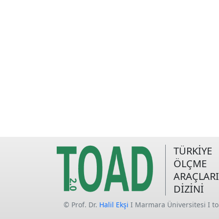
TÜRKİYE
ÖLÇME
ARAÇLARI
DİZİNİ
© Prof. Dr.
Halil Ekşi
I Marmara Üniversitesi I t