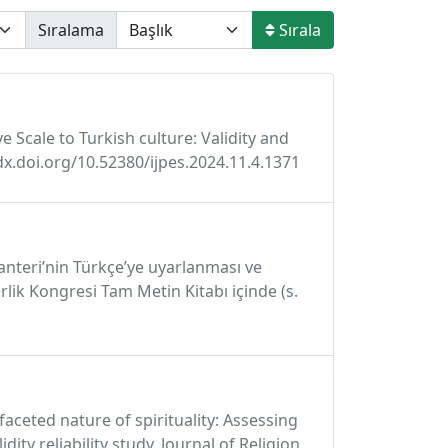
Sıralama
Sırala
ve Scale to Turkish culture: Validity and
/dx.doi.org/10.52380/ijpes.2024.11.4.1371
vanteri’nin Türkçe’ye uyarlanması ve
rlik Kongresi Tam Metin Kitabı içinde (s.
tifaceted nature of spirituality: Assessing
ty reliability study. Journal of Religion