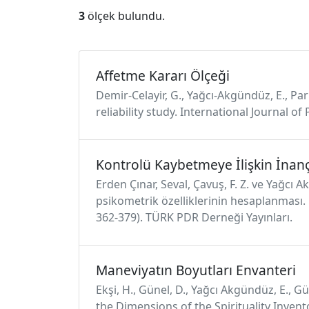
3
ölçek bulundu.
Affetme Kararı Ölçeği
Demir-Celayir, G., Yağcı-Akgündüz, E., Parl
reliability study. International Journal o
Kontrolü Kaybetmeye İlişkin İnanç
Erden Çınar, Seval, Çavuş, F. Z. ve Yağcı
psikometrik özelliklerinin hesaplanması. 
362-379). TÜRK PDR Derneği Yayınları.
Maneviyatın Boyutları Envanteri
Ekşi, H., Günel, D., Yağcı Akgündüz, E., Gü
the Dimensions of the Spirituality Invento