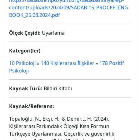
https://sadabsempozyum.org/sadabantalya/wp-
content/uploads/2024/09/SADAB-15_PROCEEDING-
BOOK_25.08.2024.pdf
Ölçek Çeşidi:
Uyarlama
Kategori(ler)
:
10 Psikoloji
»
140 Kişilerarası İlişkiler
»
178 Pozitif
Psikoloji
Kaynak Türü:
Bildiri Kitabı
Kaynak/Referans:
Topaloğlu, N., Ekşi, H., & Demir, İ. H. (2024).
Kişilerarası Farkındalık Ölçeği Kısa Formun
Türkçeye Uyarlanması: Geçerlik ve güvenirlik