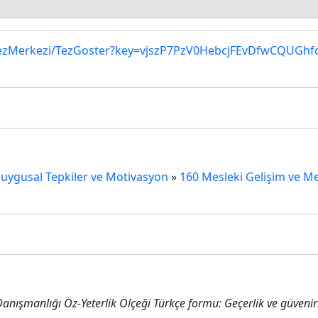
salTezMerkezi/TezGoster?key=vjszP7PzV0HebcjFEvDfwCQUGh
ygusal Tepkiler ve Motivasyon
»
160 Mesleki Gelişim ve M
 Danışmanlığı Öz-Yeterlik Ölçeği Türkçe formu: Geçerlik ve güvenir