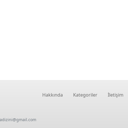
Hakkında
Kategoriler
İletişim
oadizini@gmail.com