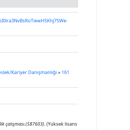
foI0lra3NvBsRoTiewHSKhj7SWe-
eslek/Kariyer Danışmanlığı
»
161
lik çalışması.(587603).
(Yüksek lisans