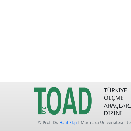
TÜRKİYE
ÖLÇME
ARAÇLARI
DİZİNİ
© Prof. Dr.
Halil Ekşi
I Marmara Üniversitesi I t