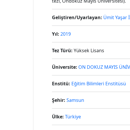
tezi, Ondokuz Mayıs Üniversitesi).
Geliştiren/Uyarlayan:
Ümit Yaşar 
Yıl:
2019
Tez Türü:
Yüksek Lisans
Üniversite:
ON DOKUZ MAYIS ÜNİV
Enstitü:
Eğitim Bilimleri Enstitüsü
Şehir:
Samsun
Ülke:
Türkiye