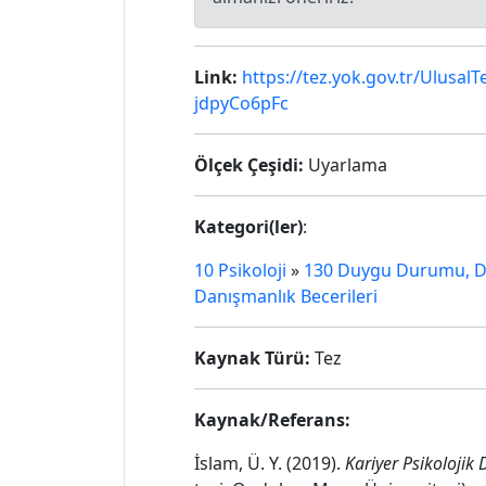
Link:
https://tez.yok.gov.tr/Ulu
jdpyCo6pFc
Ölçek Çeşidi:
Uyarlama
Kategori(ler)
:
10 Psikoloji
»
130 Duygu Durumu, Du
Danışmanlık Becerileri
Kaynak Türü:
Tez
Kaynak/Referans:
İslam, Ü. Y. (2019).
Kariyer Psikolojik