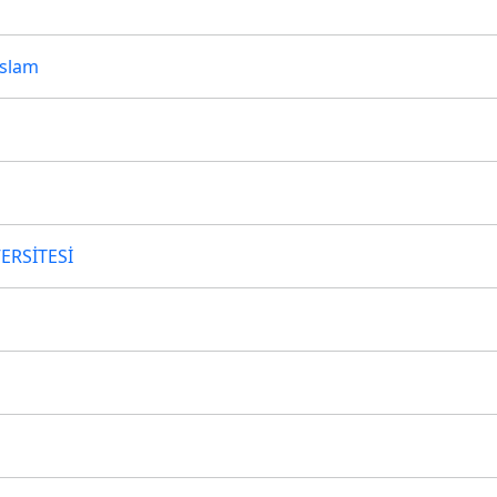
İslam
ERSİTESİ