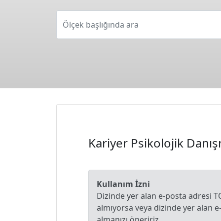
Ölçek başlığında ara
Kariyer Psikolojik Danış
Kullanım İzni
Dizinde yer alan e-posta adresi T
almıyorsa veya dizinde yer alan 
almanızı öneririz.