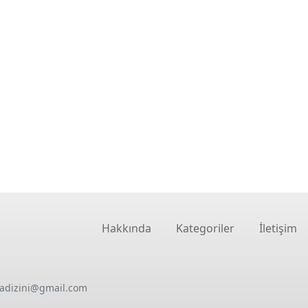
Hakkında
Kategoriler
İletişim
oadizini@gmail.com