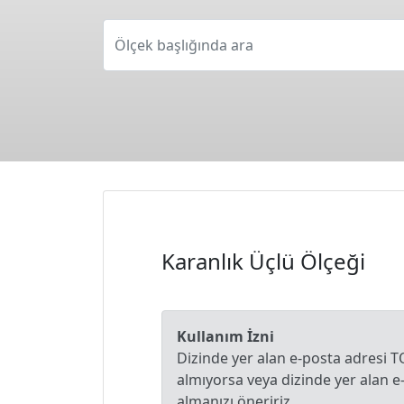
Ölçek başlığında ara
Karanlık Üçlü Ölçeği
Kullanım İzni
Dizinde yer alan e-posta adresi T
almıyorsa veya dizinde yer alan 
almanızı öneririz.