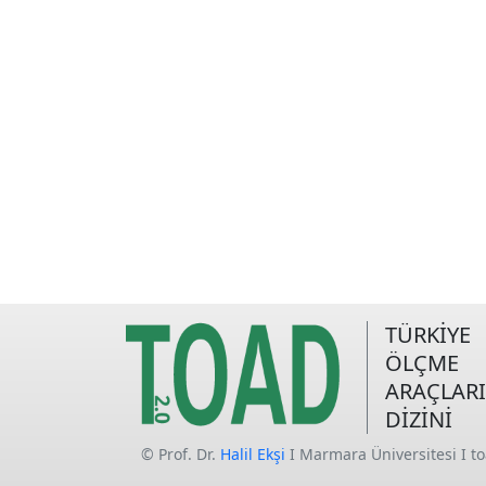
TÜRKİYE
ÖLÇME
ARAÇLARI
DİZİNİ
© Prof. Dr.
Halil Ekşi
I Marmara Üniversitesi I t