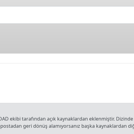
OAD ekibi tarafından açık kaynaklardan eklenmiştir. Dizinde
e-postadan geri dönüş alamıyorsanız başka kaynaklardan diğe