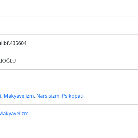
iibf.435604
LIOĞLU
i
,
Makyavelizm
,
Narsisizm
,
Psikopati
Makyavelizm