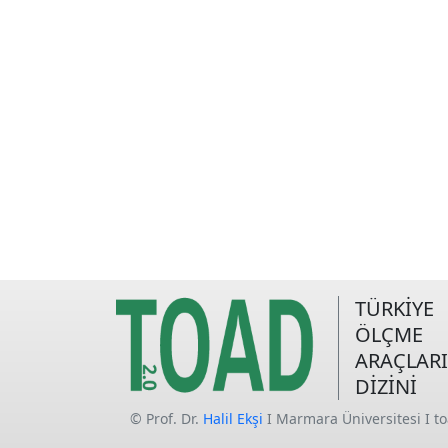
TÜRKİYE
ÖLÇME
ARAÇLARI
DİZİNİ
© Prof. Dr.
Halil Ekşi
I Marmara Üniversitesi I t