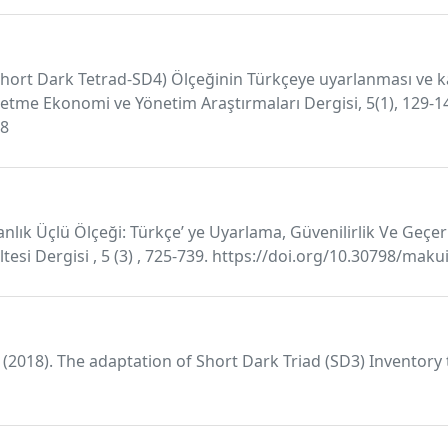
e Short Dark Tetrad-SD4) Ölçeğinin Türkçeye uyarlanması ve
İşletme Ekonomi ve Yönetim Araştırmaları Dergisi, 5(1), 129-1
78
aranlık Üçlü Ölçeği: Türkçe’ ye Uyarlama, Güvenilirlik Ve Geçe
ültesi Dergisi , 5 (3) , 725-739. https://doi.org/10.30798/mak
B. (2018). The adaptation of Short Dark Triad (SD3) Inventory