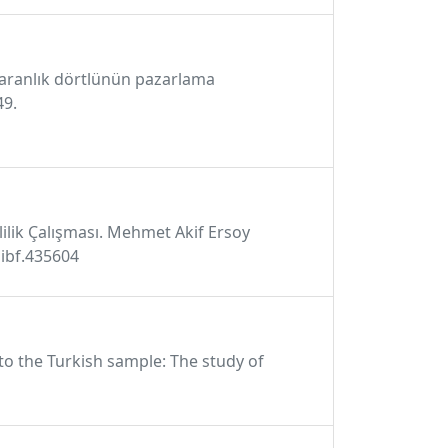
 karanlık dörtlünün pazarlama
49.
rlilik Çalışması. Mehmet Akif Ersoy
uiibf.435604
 to the Turkish sample: The study of