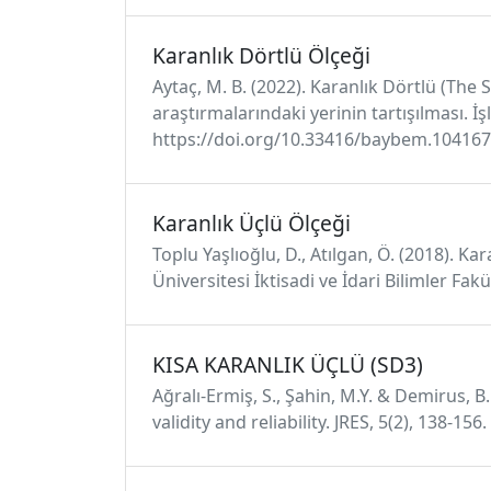
Karanlık Dörtlü Ölçeği
Aytaç, M. B. (2022). Karanlık Dörtlü (Th
araştırmalarındaki yerinin tartışılması. 
https://doi.org/10.33416/baybem.10416
Karanlık Üçlü Ölçeği
Toplu Yaşlıoğlu, D., Atılgan, Ö. (2018). K
Üniversitesi İktisadi ve İdari Bilimler Fak
KISA KARANLIK ÜÇLÜ (SD3)
Ağralı-Ermiş, S., Şahin, M.Y. & Demirus, 
validity and reliability. JRES, 5(2), 138-156.