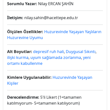
Sorumlu Yazar:
Nilay ERCAN ŞAHİN
İletişim:
nilay.sahin@hacettepe.edu.tr
Ölçülen Özellikler:
Huzurevinde Yaşayan Yaşlıların
Huzurevine Uyumu
Alt Boyutlar:
depresif ruh hali
,
Duygusal Sıkıntı
,
ilişki kurma
,
uyum sağlamada zorlanma
,
yeni
ortamı kabullenme
Kimlere Uygulanabilir:
Huzurevinde Yaşayan
Kişiler
Derecelendirme:
5'li Likert (1=tamamen
katılmıyorum- 5=tamamen katılıyorum)