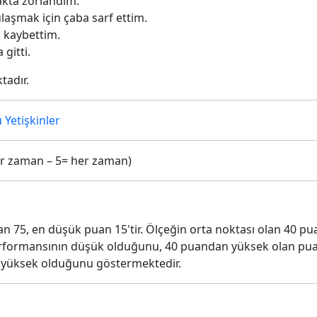
akta zorlandım.
laşmak için çaba sarf ettim.
 kaybettim.
gitti.
tadır.
 Yetişkinler
çbir zaman – 5= her zaman)
n 75, en düşük puan 15'tir. Ölçeğin orta noktası olan 40 p
rformansının düşük olduğunu, 40 puandan yüksek olan puan 
 yüksek olduğunu göstermektedir.