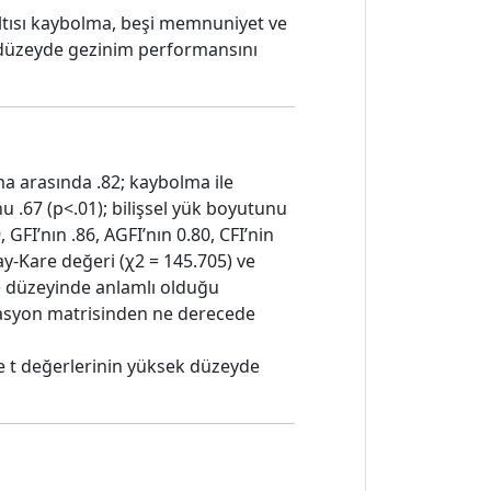
ltısı kaybolma, beşi memnuniyet ve
k düzeyde gezinim performansını
olma arasında .82; kaybolma ile
.67 (p<.01); bilişsel yük boyutunu
FI’nın .86, AGFI’nın 0.80, CFI’nin
ay-Kare değeri (χ2 = 145.705) ve
1) düzeyinde anlamlı olduğu
lasyon matrisinden ne derecede
ve t değerlerinin yüksek düzeyde