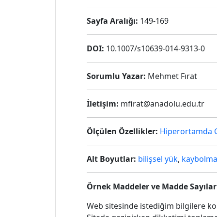
Sayfa Aralığı:
149-169
DOI:
10.1007/s10639-014-9313-0
Sorumlu Yazar:
Mehmet Fırat
İletişim:
mfirat@anadolu.edu.tr
Ölçülen Özellikler:
Hiperortamda 
Alt Boyutlar:
bilişsel yük
,
kaybolm
Örnek Maddeler ve Madde Sayılar
Web sitesinde istediğim bilgilere ko