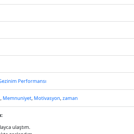
Gezinim Performansı
a
,
Memnuniyet
,
Motivasyon
,
zaman
ı:
layca ulaştım.