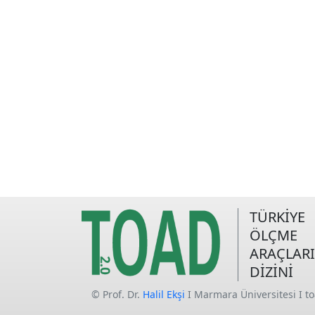
TÜRKİYE
ÖLÇME
ARAÇLARI
DİZİNİ
© Prof. Dr.
Halil Ekşi
I Marmara Üniversitesi I t