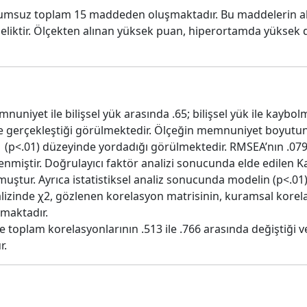
olumsuz toplam 15 maddeden oluşmaktadır. Bu maddelerin a
öneliktir. Ölçekten alınan yüksek puan, hiperortamda yükse
memnuniyet ile bilişsel yük arasında .65; bilişsel yük ile kayb
gerçekleştiği görülmektedir. Ölçeğin memnuniyet boyutunu 
(p<.01) düzeyinde yordadığı görülmektedir. RMSEA’nın .079, G
lenmiştir. Doğrulayıcı faktör analizi sonucunda elde edilen K
muştur. Ayrıca istatistiksel analiz sonucunda modelin (p<.0
alizinde χ2, gözlenen korelasyon matrisinin, kuramsal kore
lmaktadır.
e toplam korelasyonlarının .513 ile .766 arasında değiştiği 
r.