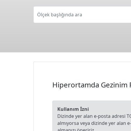
Ölçek başlığında ara
Hiperortamda Gezinim 
Kullanım İzni
Dizinde yer alan e-posta adresi T
almıyorsa veya dizinde yer alan 
almanızı öneririz.