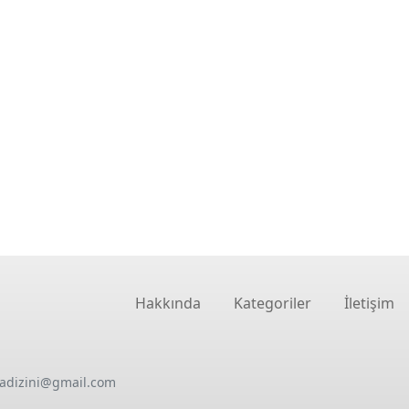
Hakkında
Kategoriler
İletişim
oadizini@gmail.com