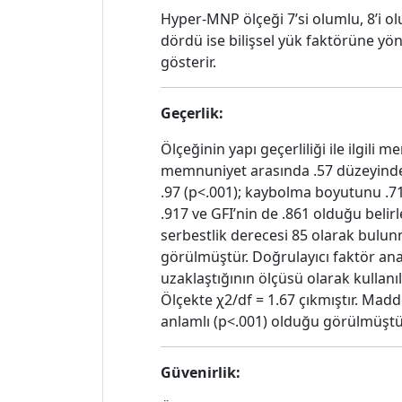
Hyper-MNP ölçeği 7’si olumlu, 8’i 
dördü ise bilişsel yük faktörüne y
gösterir.
Geçerlik:
Ölçeğinin yapı geçerliliği ile ilgili 
memnuniyet arasında .57 düzeyinde 
.97 (p<.001); kaybolma boyutunu .71 
.917 ve GFI’nin de .861 olduğu belir
serbestlik derecesi 85 olarak bulun
görülmüştür. Doğrulayıcı faktör an
uzaklaştığının ölçüsü olarak kullanı
Ölçekte χ2/df = 1.67 çıkmıştır. Madd
anlamlı (p<.001) olduğu görülmüştü
Güvenirlik: