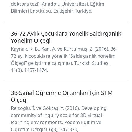
doktora tezi). Anadolu Üniversitesi, Eğitim
Bilimleri Enstitüsü, Eskişehir, Türkiye.
36-72 Aylık Çocuklara Yöneli̇k Saldırganlık
Yöneli̇m Ölçeği̇
Kaynak, K. B., Kan, A. ve Kurtulmuş, Z. (2016). 36-
72 aylık çocuklara yöneli̇k “Saldırganlık Yöneli̇m
Ölçeği̇” geli̇şti̇rme çalışması. Turkish Studies,
11(3), 1457-1474.
3B Sanal Öğrenme Ortamları İçin STM
Ölçeği
Reisoğlu, İ. ve Göktaş, Y. (2016). Developing
community of inquiry scale for 3D virtual
learning environments. Pegem Eğitim ve
Öğretim Dergisi, 6(3), 347-370,