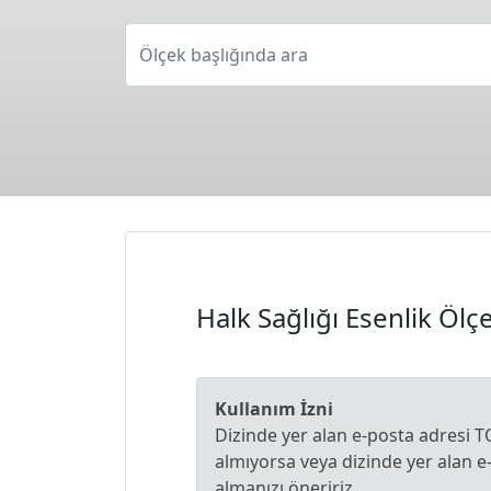
Ölçek başlığında ara
Halk Sağlığı Esenlik Ölç
Kullanım İzni
Dizinde yer alan e-posta adresi T
almıyorsa veya dizinde yer alan 
almanızı öneririz.