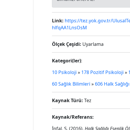
Link:
https://tez.yok.gov.tr/Ulu
hlfqAA1LnsOsM
Ölçek Çeşidi:
Uyarlama
Kategori(ler)
:
10 Psikoloji
»
178 Pozitif Psikoloji
»
60 Sağlık Bilimleri
»
606 Halk Sağlığı
Kaynak Türü:
Tez
Kaynak/Referans:
İnfal, S. (2016).
Halk Sağlığı Esenlik Öl