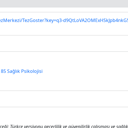
salTezMerkezi/TezGoster?key=q3-d9QtLoVA2OMExHSkJpb4nk
185 Sağlık Psikolojisi
çeği: Türkçe versiyonu geçerlilik ve güvenilirlik çalışması ve sağl