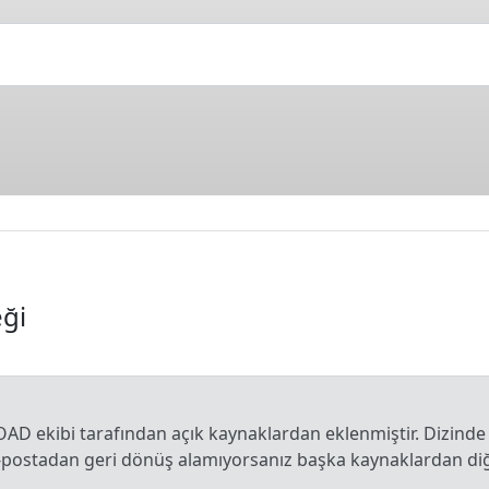
eği
OAD ekibi tarafından açık kaynaklardan eklenmiştir. Dizinde
e-postadan geri dönüş alamıyorsanız başka kaynaklardan diğe