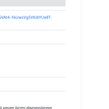
G5VAt4--feUwsVg5VKdiYUe8T-
ıklı yaşam biçimi davranışlarının