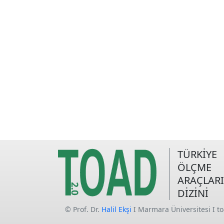
TÜRKİYE
ÖLÇME
ARAÇLARI
DİZİNİ
© Prof. Dr.
Halil Ekşi
I Marmara Üniversitesi I t