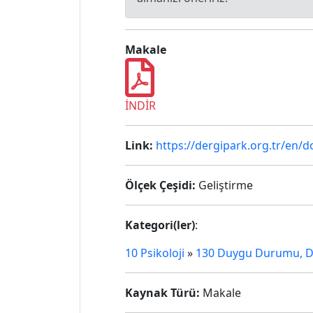
Makale
İNDİR
Link:
https://dergipark.org.tr/en/d
Ölçek Çeşidi:
Geliştirme
Kategori(ler)
:
10 Psikoloji
»
130 Duygu Durumu, Du
Kaynak Türü:
Makale