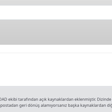
OAD ekibi tarafından açık kaynaklardan eklenmiştir. Dizinde
e-postadan geri dönüş alamıyorsanız başka kaynaklardan diğe