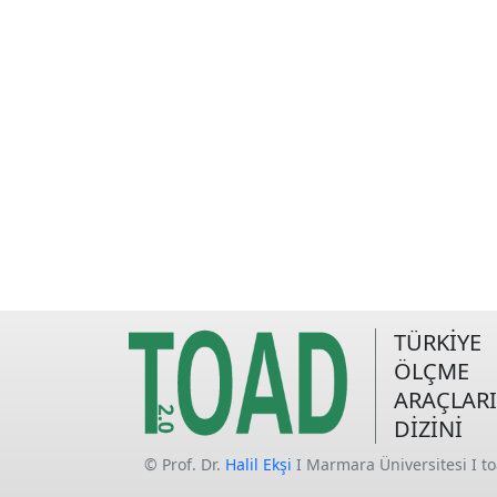
TÜRKİYE
ÖLÇME
ARAÇLARI
DİZİNİ
© Prof. Dr.
Halil Ekşi
I Marmara Üniversitesi I t