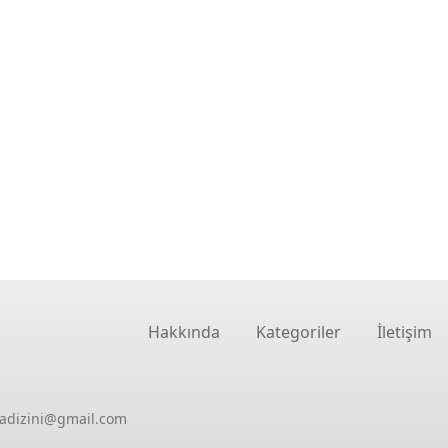
Hakkında
Kategoriler
İletişim
oadizini@gmail.com