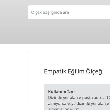
Ölçek başlığında ara
Empatik Eğilim Ölçeği
Kullanım İzni
Dizinde yer alan e-posta adresi T
almıyorsa veya dizinde yer alan 
almanızı öneririz.