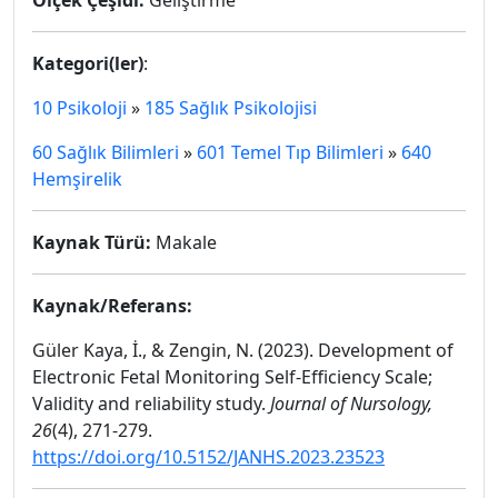
Ölçek Çeşidi:
Geliştirme
Kategori(ler)
:
10 Psikoloji
»
185 Sağlık Psikolojisi
60 Sağlık Bilimleri
»
601 Temel Tıp Bilimleri
»
640
Hemşirelik
Kaynak Türü:
Makale
Kaynak/Referans:
Güler Kaya, İ., & Zengin, N. (2023). Development of
Electronic Fetal Monitoring Self-Efficiency Scale;
Validity and reliability study.
Journal of Nursology,
26
(4), 271-279.
https://doi.org/10.5152/JANHS.2023.23523