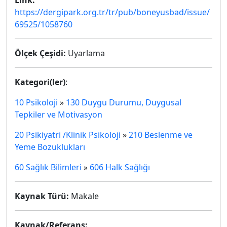
Link:
https://dergipark.org.tr/tr/pub/boneyusbad/issue/
69525/1058760
Ölçek Çeşidi:
Uyarlama
Kategori(ler)
:
10 Psikoloji
»
130 Duygu Durumu, Duygusal
Tepkiler ve Motivasyon
20 Psikiyatri /Klinik Psikoloji
»
210 Beslenme ve
Yeme Bozuklukları
60 Sağlık Bilimleri
»
606 Halk Sağlığı
Kaynak Türü:
Makale
Kaynak/Referans: