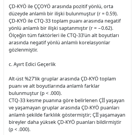
ÇD-KYÖ ile ÇÇOYÖ arasında pozitif yönlü, orta
düzeyde anlamlı bir ilişki bulunmuştur (r = 0.59).
ÇD-KYÖ ile CTQ-33 toplam puanı arasında negatif
yönlü anlamlı bir ilişki saptanmıştır (r = −0.62).
Ölçeğin tüm faktörleri ile CTQ-33’ün alt boyutları
arasında negatif yönlü anlamlı korelasyonlar
gözlenmiştir.
c. Ayırt Edici Geçerlik
Alt-üst %27’lik gruplar arasında ÇD-KYÖ toplam
puanı ve alt boyutlarında anlamlı farklar
bulunmuştur (p < .000).
CTQ-33 kesme puanına göre belirlenen Çİİ yaşayan
ve yaşamayan gruplar arasında ÇD-KYÖ puanları
anlamlı şekilde farklılık göstermiştir; Çİİ yaşamayan
bireyler daha yüksek ÇD-KYÖ puanları bildirmiştir
(p < .000).