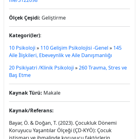
file/3122098
Ölçek Çeşidi:
Geliştirme
Kategori(ler)
:
10 Psikoloji
»
110 Gelişim Psikolojisi -Genel
»
145
Aile İlişkileri, Ebeveynlik ve Aile Danışmanlığı
20 Psikiyatri /Klinik Psikoloji
»
260 Travma, Stres ve
Baş Etme
Kaynak Türü:
Makale
Kaynak/Referans:
Bayar, Ö. & Doğan, T. (2023). Çocukluk Dönemi
Koruyucu Yaşantılar Ölçeği (ÇD-KYÖ): Çocuk
istismarı ve ihmalinde koruyucu faktörlerin