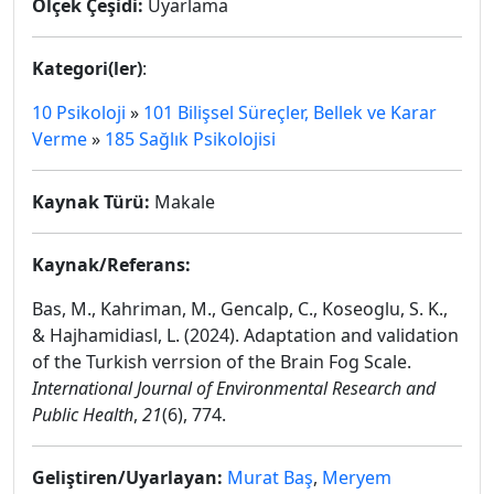
Ölçek Çeşidi:
Uyarlama
Kategori(ler)
:
10 Psikoloji
»
101 Bilişsel Süreçler, Bellek ve Karar
Verme
»
185 Sağlık Psikolojisi
Kaynak Türü:
Makale
Kaynak/Referans:
Bas, M., Kahriman, M., Gencalp, C., Koseoglu, S. K.,
& Hajhamidiasl, L. (2024). Adaptation and validation
of the Turkish verrsion of the Brain Fog Scale.
International Journal of Environmental Research and
Public Health
,
21
(6), 774.
Geliştiren/Uyarlayan:
Murat Baş
,
Meryem