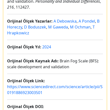
and validation.
Personality and Individual Differences
,
216
, 112427.
Orijinal Ölçek Yazarlar:
A Debowska
,
A Pondel
,
B
Horeczy
,
D Boduszek
,
M Gaweda
,
M Ochman
,
T
Hrapkowicz
Orijinal Ölçek Yıl:
2024
Orijinal Ölçek Kaynak Adı:
Brain Fog Scale (BFS):
scale development and validation
Orijinal Ölçek Link:
https://www.sciencedirect.com/science/article/pii/S
0191886923003501
Orijinal Ölçek DOI: