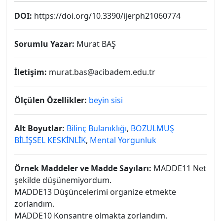
DOI:
https://doi.org/10.3390/ijerph21060774
Sorumlu Yazar:
Murat BAŞ
İletişim:
murat.bas@acibadem.edu.tr
Ölçülen Özellikler:
beyin sisi
Alt Boyutlar:
Bilinç Bulanıklığı
,
BOZULMUŞ
BİLİŞSEL KESKİNLİK
,
Mental Yorgunluk
Örnek Maddeler ve Madde Sayıları:
MADDE11 Net
şekilde düşünemiyordum.
MADDE13 Düşüncelerimi organize etmekte
zorlandım.
MADDE10 Konsantre olmakta zorlandım.