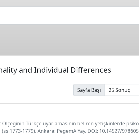
ality and Individual Differences
Sayfa Başı
lik Ölçeğinin Türkçe uyarlamasının beliren yetişkinlerde psiko
abı (ss.1773-1779). Ankara: PegemA Yay. DOI: 10.14527/9786