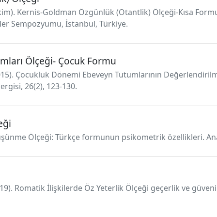
Ekim). Kernis-Goldman Özgünlük (Otantlik) Ölçeği-Kısa Formu'n
rler Sempozyumu, İstanbul, Türkiye.
umları Ölçeği- Çocuk Formu
(2015). Çocukluk Dönemi Ebeveyn Tutumlarının Değerlendirilm
rgisi, 26(2), 123-130.
eği
 Düşünme Ölçeği: Türkçe formunun psikometrik özellikleri. Ana
2019). Romatik İlişkilerde Öz Yeterlik Ölçeği geçerlik ve güven