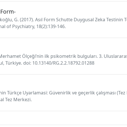
l Form-
ltukoğlu, G. (2017). Asıl Form Schutte Duygusal Zeka Testinin 
nal of Psychiatry, 18(2):139-146.
t-Merhamet Ölçeği’nin ilk psikometrik bulguları. 3. Uluslar
bul, Türkiye. doi: 10.13140/RG.2.2.18792.01288
’nin Türkçe Uyarlamasi: Güvenirlik ve geçerlik çalışması (Tez
al Tez Merkezi.