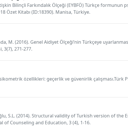
etişkin Bilinçli Farkındalık Ölçeği (EYBFÖ) Türkçe formunun psi
8 Özet Kitabı (ID:18390). Manisa, Türkiye.
 Rada, M. (2016). Genel Aidiyet Ölçeği’nin Türkçeye uyarlanmas
, 3(7), 271-277.
sikometrik özellikleri: geçerlik ve güvenirlik çalışması.Türk 
luoğlu, S.L. (2014). Structural validity of Turkish version of t
al of Counseling and Education, 3 (4), 1-16.