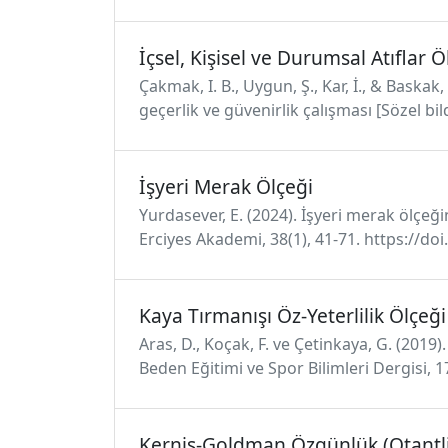
İçsel, Kişisel ve Durumsal Atıflar Ö
Çakmak, I. B., Uygun, Ş., Kar, İ., & Baskak
geçerlik ve güvenirlik çalışması [Sözel bil
İşyeri Merak Ölçeği
Yurdasever, E. (2024). İşyeri merak ölçeğin
Erciyes Akademi, 38(1), 41-71. https://d
Kaya Tırmanışı Öz-Yeterlilik Ölçeği
Aras, D., Koçak, F. ve Çetinkaya, G. (201
Beden Eğitimi ve Spor Bilimleri Dergisi, 
Kernis-Goldman Özgünlük (Otantli