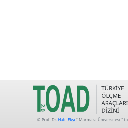
TÜRKİYE
ÖLÇME
ARAÇLARI
DİZİNİ
© Prof. Dr.
Halil Ekşi
I Marmara Üniversitesi I t