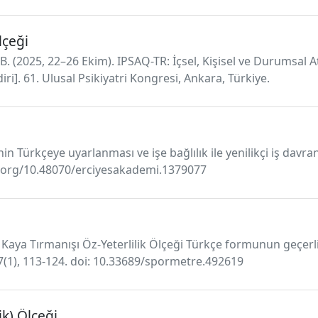
lçeği
, B. (2025, 22–26 Ekim). IPSAQ-TR: İçsel, Kişisel ve Durumsal 
diri]. 61. Ulusal Psikiyatri Kongresi, Ankara, Türkiye.
in Türkçeye uyarlanması ve işe bağlılık ile yenilikçi iş davra
oi.org/10.48070/erciyesakademi.1379077
9). Kaya Tırmanışı Öz-Yeterlilik Ölçeği Türkçe formunun geçer
17(1), 113-124. doi: 10.33689/spormetre.492619
k) Ölçeği