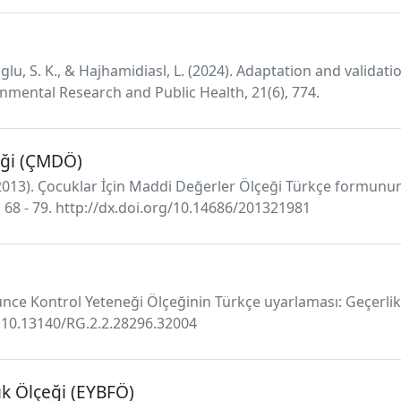
lu, S. K., & Hajhamidiasl, L. (2024). Adaptation and validati
onmental Research and Public Health, 21(6), 774.
eği (ÇMDÖ)
B. (2013). Çocuklar İçin Maddi Değerler Ölçeği Türkçe formunun
), 68 - 79. http://dx.doi.org/10.14686/201321981
şünce Kontrol Yeteneği Ölçeğinin Türkçe uyarlaması: Geçerlik 
i: 10.13140/RG.2.2.28296.32004
lık Ölçeği (EYBFÖ)