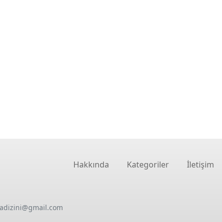
Hakkında
Kategoriler
İletişim
oadizini@gmail.com