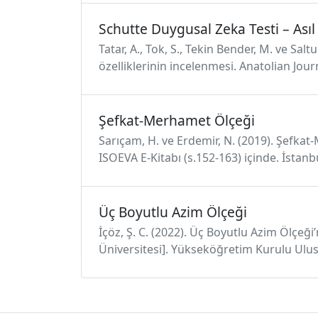
Schutte Duygusal Zeka Testi – Ası
Tatar, A., Tok, S., Tekin Bender, M. ve Sa
özelliklerinin incelenmesi. Anatolian Jour
Şefkat-Merhamet Ölçeği
Sarıçam, H. ve Erdemir, N. (2019). Şefka
ISOEVA E-Kitabı (s.152-163) içinde. İstan
Üç Boyutlu Azim Ölçeği
İçöz, Ş. C. (2022). Üç Boyutlu Azim Ölçeği
Üniversitesi]. Yükseköğretim Kurulu Ulus