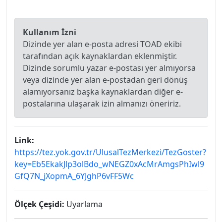
Kullanım İzni
Dizinde yer alan e-posta adresi TOAD ekibi
tarafından açık kaynaklardan eklenmiştir.
Dizinde sorumlu yazar e-postası yer almıyorsa
veya dizinde yer alan e-postadan geri dönüş
alamıyorsanız başka kaynaklardan diğer e-
postalarına ulaşarak izin almanızı öneririz.
Link:
https://tez.yok.gov.tr/UlusalTezMerkezi/TezGoster?
key=Eb5EkakJlp3olBdo_wNEGZ0xAcMrAmgsPhIwl9
GfQ7N_jXopmA_6YJghP6vFF5Wc
Ölçek Çeşidi:
Uyarlama