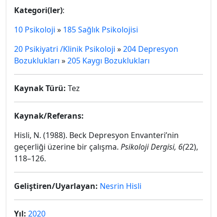
Kategori(ler)
:
10 Psikoloji
»
185 Sağlık Psikolojisi
20 Psikiyatri /Klinik Psikoloji
»
204 Depresyon
Bozuklukları
»
205 Kaygı Bozuklukları
Kaynak Türü:
Tez
Kaynak/Referans:
Hisli, N. (1988). Beck Depresyon Envanteri’nin
geçerliği üzerine bir çalışma.
Psikoloji Dergisi, 6(
22),
118–126.
Geliştiren/Uyarlayan:
Nesrin Hisli
Yıl:
2020