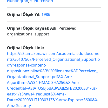
Huntington
,
S. Hutchison
Orijinal Ölçek Yıl:
1986
Orijinal Ölçek Kaynak Adı:
Perceived
organizational support
Orijinal Ölçek Link:
https://s3.amazonaws.com/academia.edu.docume
nts/36107567/Perceived_Organizational_Support.p
df?response-content-
disposition=inline%3B%20filename%3DPerceived_
Organizational_Support.pdf&X-Amz-
Algorithm=AWS4-HMAC-SHA256&X-Amz-
Credential=ASIATUSBJ6BABWAIJZSH/20200331/us-
east-1/s3/aws4_request&X-Amz-
Date=20200331T103031Z&X-Amz-Expires=3600&X-
Amz-Security-