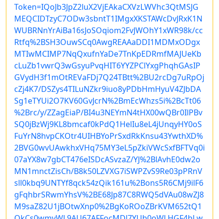
Token=IQoJb3JpZ2luX2VjEAkaCXVzLWVhc3QtMSJG
MEQCIDTzyC7ODw3sbntT1IMgxXKSTAWcDvJRxK1N
WUBRNnYrAiBa16sJoSOqiom2FvJWOhY1xWR98k/cc
Rtfq%2BSH3OuwSCq0AwgREAAaDDI1MDMxODgx
MTIwMCIMP7NqQxufnYaDe7TnKpEDRmfMAJUeKb
cLuZb1vwrQ3wGsyuPvqHIT6YYZPClYxgPhqhGAsIP
GVydH3f1mOtREVaFDj7Q24TBtt%2BU2rcDg7uRpOj
cZj4K7/DSZys4TILuNZkr9iuo8yPDbHmHyuV4ZJbDA
Sg1eTYUi2O7KV60GvJcrN%2BmEcWhzs5i%2BcTt06
%2Brc/y/ZZagEiaP/BI4u3NEYmN4tHX00wQBr0IlPBv
SQ0jBzWj9KL8bmcaf0kPdQ1HelIu8eL4jUnqyHY0oS
FuYrN8hvpCKOtr4UIHBYoPrSxdRkKnsu43YwthXD%
2BVG0wvUAwkhxVHq75MY3eL5pZkiVWcSxfBFTVq0i
07aYX8w7gbCT476eISDcASvzaZ/YJ%2BlAvhE0dw2o
MN1mnctZisCh/B8k50LZVXG7iSWPZvS9Re03pPRnV
sll0kbq9UNTYf8qck54zQik161u%2Bons5R6CMj9ilF6
gFqhbrSRwmYhsV%2BE68Jp87C8RWQ5dVAu08wZJ8
M9saZ82U1jBOtwXnp0%2BgKoROoZBrKVM652tQ1
OkCs0wmvWL9AU67AFFocMDl7YUb0oWLHGF4bLw