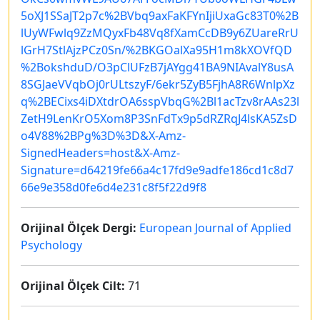
5oXJ1SSaJT2p7c%2BVbq9axFaKFYnIjiUxaGc83T0%2B
lUyWFwlq9ZzMQyxFb48Vq8fXamCcDB9y6ZUareRrU
lGrH7StlAjzPCz0Sn/%2BKGOalXa95H1m8kXOVfQD
%2BokshduD/O3pClUFzB7jAYgg41BA9NIAvalY8usA
8SGJaeVVqbOj0rULtszyF/6ekr5ZyB5FjhA8R6WnlpXz
q%2BECixs4iDXtdrOA6sspVbqG%2Bl1acTzv8rAAs23l
ZetH9LenKrO5Xom8P3SnFdTx9p5dRZRqJ4lsKA5ZsD
o4V88%2BPg%3D%3D&X-Amz-
SignedHeaders=host&X-Amz-
Signature=d64219fe66a4c17fd9e9adfe186cd1c8d7
66e9e358d0fe6d4e231c8f5f22d9f8
Orijinal Ölçek Dergi:
European Journal of Applied
Psychology
Orijinal Ölçek Cilt:
71