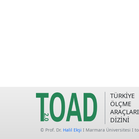
TÜRKİYE
ÖLÇME
ARAÇLARI
DİZİNİ
© Prof. Dr.
Halil Ekşi
I Marmara Üniversitesi I t