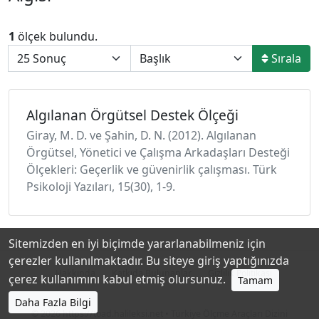
1
ölçek bulundu.
Sırala
Algılanan Örgütsel Destek Ölçeği
Giray, M. D. ve Şahin, D. N. (2012). Algılanan
Örgütsel, Yönetici ve Çalışma Arkadaşları Desteği
Ölçekleri: Geçerlik ve güvenirlik çalışması. Türk
Psikoloji Yazıları, 15(30), 1-9.
Sitemizden en iyi biçimde yararlanabilmeniz için
çerezler kullanılmaktadır. Bu siteye giriş yaptığınızda
Hakkında
Katkıda Bulunanlar
Gizlilik Politikası
çerez kullanımını kabul etmiş olursunuz.
Tamam
Daha Fazla Bilgi
© 2026
https://toad.halileksi.net
• Türkiye Ölçme Araçları Dizini