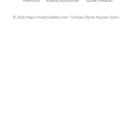
Hakkında
Katkıda Bulunanlar
Gizlilik Politikası
© 2026
https://toad.halileksi.net
• Türkiye Ölçme Araçları Dizini