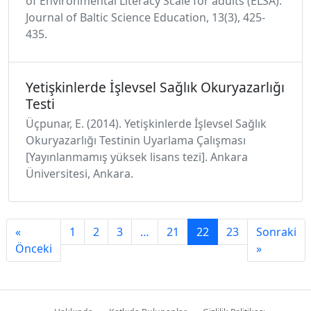
of Environmental Literacy Scale for adults (ELSA).
Journal of Baltic Science Education, 13(3), 425-
435.
Yetişkinlerde İşlevsel Sağlık Okuryazarlığı
Testi
Üçpunar, E. (2014). Yetişkinlerde İşlevsel Sağlık
Okuryazarlığı Testinin Uyarlama Çalışması
[Yayınlanmamış yüksek lisans tezi]. Ankara
Üniversitesi, Ankara.
«
1
2
3
…
21
22
23
Sonraki
Önceki
»