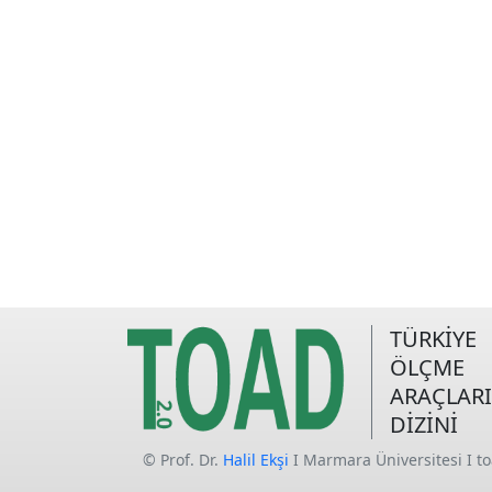
TÜRKİYE
ÖLÇME
ARAÇLARI
DİZİNİ
© Prof. Dr.
Halil Ekşi
I Marmara Üniversitesi I t