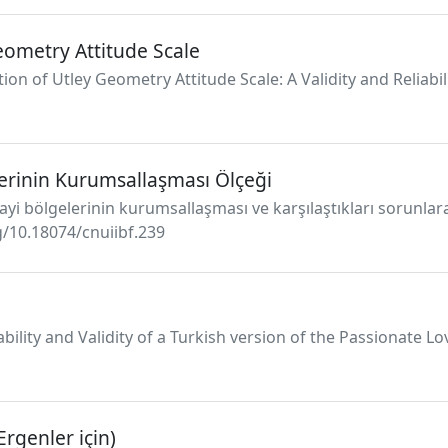
eometry Attitude Scale
tion of Utley Geometry Attitude Scale: A Validity and Reliabil
lerinin Kurumsallaşması Ölçeği
nayi bölgelerinin kurumsallaşması ve karşılaştıkları sorunlar
rg/10.18074/cnuiibf.239
iability and Validity of a Turkish version of the Passionate L
Ergenler için)