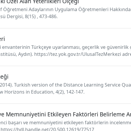
Özel Alan Yeterlikleri Ölçeği
ınıf Öğretmeni Adaylarının Uygulama Öğretmenleri Hakkındaki 
sü Dergisi, 8(15) , 473-486.
ri
eri envanterinin Türkçeye uyarlanması, geçerlik ve güvenirlik
stitüsü, Aydın). https://tez.yok.gov.tr/UlusalTezMerkezi adre
çeği
. (2014). Turkish version of the Distance Learning Service Qua
ew Horizons in Education, 4(2), 142-147.
e Memnuniyetini Etkileyen Faktörleri Belirleme A
nci başarı ve memnuniyetini etkileyen faktörlerin incelenme
. https://hdl.handle.net/20.500.12619/77517