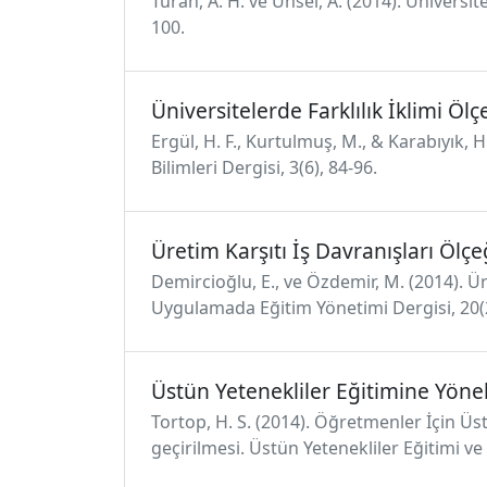
Turan, A. H. ve Ünsel, A. (2014). Ünivers
100.
Üniversitelerde Farklılık İklimi Ölç
Ergül, H. F., Kurtulmuş, M., & Karabıyık, H
Bilimleri Dergisi, 3(6), 84-96.
Üretim Karşıtı İş Davranışları Ölçe
Demircioğlu, E., ve Özdemir, M. (2014). Ür
Uygulamada Eğitim Yönetimi Dergisi, 20(
Üstün Yetenekliler Eğitimine Yöne
Tortop, H. S. (2014). Öğretmenler İçin Üs
geçirilmesi. Üstün Yetenekliler Eğitimi ve