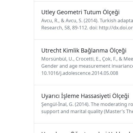
Utley Geometri Tutum Ölçeği
Avcu, R., & Avcu, S. (2014). Turkish adapt
Research, 58, 89-112. doi: http://dx.doi.o
Utrecht Kimlik Bağlanma Ölçeği
Morsünbül, U., Crocetti, E., Çok, F., & 
Gender and age measurement invariance an
10.1016/j.adolescence.2014.05.008
Uyarıcı İşleme Hassasiyeti Ölçeği
Şengül-İnal, G. (2014). The moderating ro
support and marital quality (Master’s The