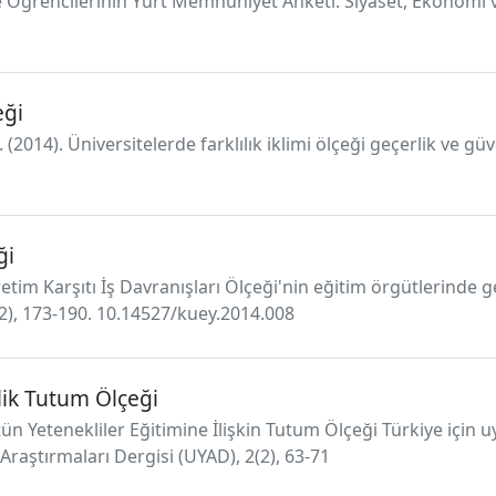
ite Öğrencilerinin Yurt Memnuniyet Anketi. Siyaset, Ekonomi v
eği
. (2014). Üniversitelerde farklılık iklimi ölçeği geçerlik ve gü
ği
etim Karşıtı İş Davranışları Ölçeği'nin eğitim örgütlerinde g
2), 173-190. 10.14527/kuey.2014.008
lik Tutum Ölçeği
tün Yetenekliler Eğitimine İlişkin Tutum Ölçeği Türkiye içi
 Araştırmaları Dergisi (UYAD), 2(2), 63-71