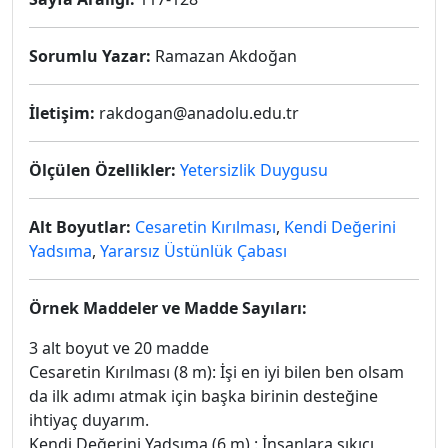
Sorumlu Yazar:
Ramazan Akdoğan
İletişim:
rakdogan@anadolu.edu.tr
Ölçülen Özellikler:
Yetersizlik Duygusu
Alt Boyutlar:
Cesaretin Kırılması
,
Kendi Değerini
Yadsıma
,
Yararsız Üstünlük Çabası
Örnek Maddeler ve Madde Sayıları:
3 alt boyut ve 20 madde
Cesaretin Kırılması (8 m): İşi en iyi bilen ben olsam
da ilk adımı atmak için başka birinin desteğine
ihtiyaç duyarım.
Kendi Değerini Yadsıma (6 m) : İnsanlara sıkıcı