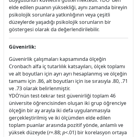
duygusunun kuvvetini göstermektedir. YDÖ’ den
elde edilen puanın yüksekliği, aynı zamanda bireyin
psikolojik sorunlara yatkınlığının veya çeşitli
düzeylerde yaşadığı psikolojik sorunların bir
göstergesi olarak da değerlendirilebilir.
Güvenirlik:
Güvenirlik çalışmaları kapsamında ölçeğin
Cronbach alfa iç tutarlılık katsayıları, ölçek toplamı
ve alt boyutları için ayrı ayrı hesaplanmış ve ölçeğin
tamamı için .86, alt boyutları için ise sırasıyla .80, .71
ve .73 olarak belirlenmiştir.
YDÖ’nün test-tekrar test güvenirliği toplam 46
üniversite öğrencisinden oluşan iki grup öğrenciye
ölçeğin bir ay arayla iki defa uygulanmasıyla
gerçekleştirilmiş ve iki ölçümden elde edilen
toplam puanlar arasında pozitif yönde, anlamlı ve
yüksek düzeyde (
r
=.88;
p
<.01) bir korelasyon ortaya