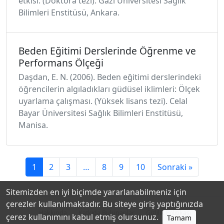
etkisi. (Doktora tezi). Gazi Üniversitesi Sağlık
Bilimleri Enstitüsü, Ankara.
Beden Eğitimi Derslerinde Öğrenme ve
Performans Ölçeği
Daşdan, E. N. (2006). Beden eğitimi derslerindeki
öğrencilerin algıladıkları güdüsel iklimleri: Ölçek
uyarlama çalışması. (Yüksek lisans tezi). Celal
Bayar Üniversitesi Sağlık Bilimleri Enstitüsü,
Manisa.
1
2
3
…
8
9
10
Sonraki »
Sitemizden en iyi biçimde yararlanabilmeniz için
çerezler kullanılmaktadır. Bu siteye giriş yaptığınızda
Hakkında
Katkıda Bulunanlar
Gizlilik Politikası
çerez kullanımını kabul etmiş olursunuz.
Tamam