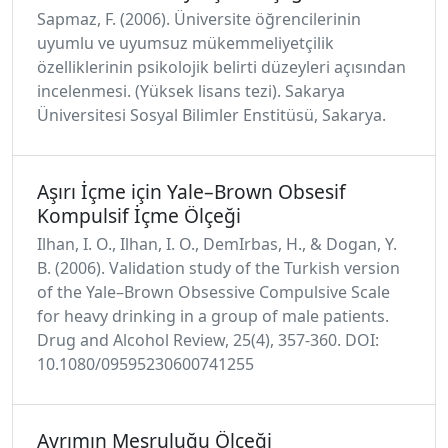
Sapmaz, F. (2006). Üniversite öğrencilerinin
uyumlu ve uyumsuz mükemmeliyetçilik
özelliklerinin psikolojik belirti düzeyleri açısından
incelenmesi. (Yüksek lisans tezi). Sakarya
Üniversitesi Sosyal Bilimler Enstitüsü, Sakarya.
Aşırı İçme için Yale–Brown Obsesif
Kompulsif İçme Ölçeği
Ilhan, I. O., Ilhan, I. O., DemIrbas, H., & Dogan, Y.
B. (2006). Validation study of the Turkish version
of the Yale–Brown Obsessive Compulsive Scale
for heavy drinking in a group of male patients.
Drug and Alcohol Review, 25(4), 357-360. DOI:
10.1080/09595230600741255
Ayrımın Meşruluğu Ölçeği