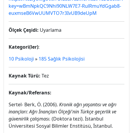
key=wBmNpkQC9Nhi90NLW7E7-RulRmuYdGgab8-
euxmseB6VwUUMVTO7r3IvUB9deUpM
Ölçek Çeşidi:
Uyarlama
Kategori(ler)
:
10 Psikoloji
»
185 Sağlık Psikolojisi
Kaynak Türü:
Tez
Kaynak/Referans:
Sertel- Berk, Ö. (2006).
Kronik ağrı yaşantısı ve ağrı
inançları: Ağrı İnançları Ölçeği'nin Türkçe geçerlik ve
güvenirlik çalışması.
(Doktora tezi). İstanbul
Üniversitesi Sosyal Bilimler Enstitüsü, İstanbul.