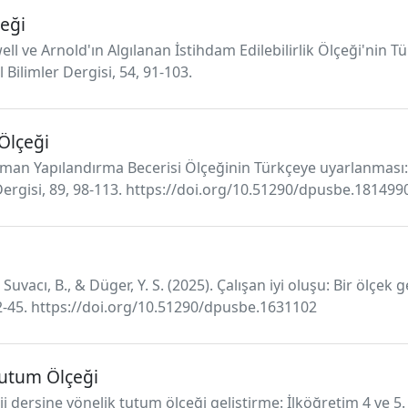
çeği
ll ve Arnold'ın Algılanan İstihdam Edilebilirlik Ölçeği'nin Tü
Bilimler Dergisi, 54, 91-103.
Ölçeği
aman Yapılandırma Becerisi Ölçeğinin Türkçeye uyarlanması: Gü
Dergisi, 89, 98-113. https://doi.org/10.51290/dpusbe.181499
 Suvacı, B., & Düger, Y. S. (2025). Çalışan iyi oluşu: Bir ölçe
 22-45. https://doi.org/10.51290/dpusbe.1631102
Tutum Ölçeği
loji dersine yönelik tutum ölçeği geliştirme: İlköğretim 4 ve 5