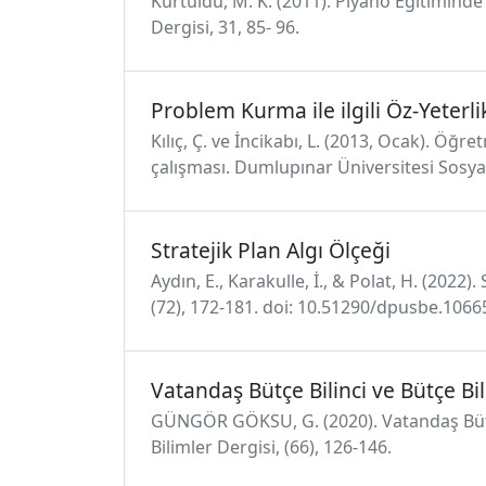
Kurtuldu, M. K. (2011). Piyano Eğitiminde
Dergisi, 31, 85- 96.
Problem Kurma ile ilgili Öz-Yeterli
Kılıç, Ç. ve İncikabı, L. (2013, Ocak). Öğ
çalışması. Dumlupınar Üniversitesi Sosyal 
Stratejik Plan Algı Ölçeği
Aydın, E., Karakulle, İ., & Polat, H. (2022
(72), 172-181. doi: 10.51290/dpusbe.1066
Vatandaş Bütçe Bilinci ve Bütçe Bil
GÜNGÖR GÖKSU, G. (2020). Vatandaş Bütçe B
Bilimler Dergisi, (66), 126-146.