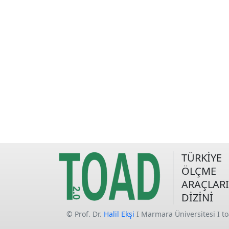
TÜRKİYE
ÖLÇME
ARAÇLARI
DİZİNİ
© Prof. Dr.
Halil Ekşi
I Marmara Üniversitesi I t