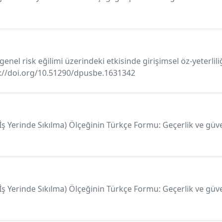
genel risk eğilimi üzerindeki etkisinde girişimsel öz-yeterlil
tps://doi.org/10.51290/dpusbe.1631342
 (İş Yerinde Sıkılma) Ölçeğinin Türkçe Formu: Geçerlik ve güv
 (İş Yerinde Sıkılma) Ölçeğinin Türkçe Formu: Geçerlik ve güv