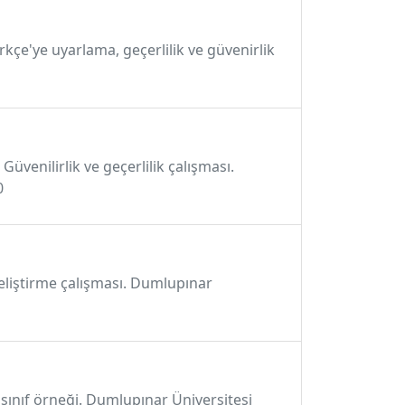
rkçe'ye uyarlama, geçerlilik ve güvenirlik
venilirlik ve geçerlilik çalışması.
0
k geliştirme çalışması. Dumlupınar
. sınıf örneği. Dumlupınar Üniversitesi