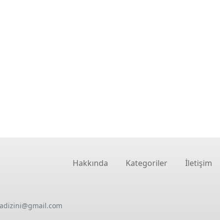
Hakkında
Kategoriler
İletişim
oadizini@gmail.com