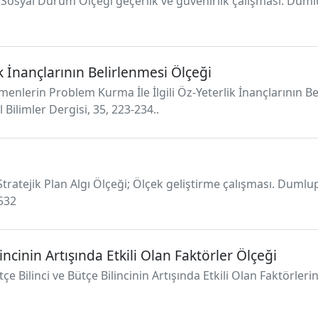
 Sosyal Durum Ölçeği geçerlik ve güvenirlik çalışması. Dumlu
k İnançlarının Belirlenmesi Ölçeği
retmenlerin Problem Kurma İle İlgili Öz-Yeterlik İnançlarının 
Bilimler Dergisi, 35, 223-234..
). Stratejik Plan Algı Ölçeği; Ölçek geliştirme çalışması. Dumlu
532
incinin Artışında Etkili Olan Faktörler Ölçeği
ilinci ve Bütçe Bilincinin Artışında Etkili Olan Faktörlerin