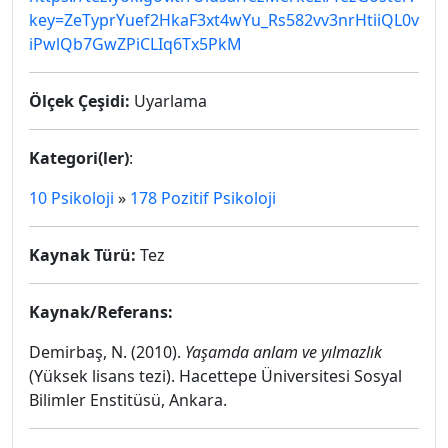
key=ZeTyprYuef2HkaF3xt4wYu_Rs582vv3nrHtiiQL0v
iPwlQb7GwZPiCLIq6Tx5PkM
Ölçek Çeşidi:
Uyarlama
Kategori(ler)
:
10 Psikoloji
»
178 Pozitif Psikoloji
Kaynak Türü:
Tez
Kaynak/Referans:
Demirbaş, N. (2010).
Yaşamda anlam ve yılmazlık
(Yüksek lisans tezi). Hacettepe Üniversitesi Sosyal
Bilimler Enstitüsü, Ankara.