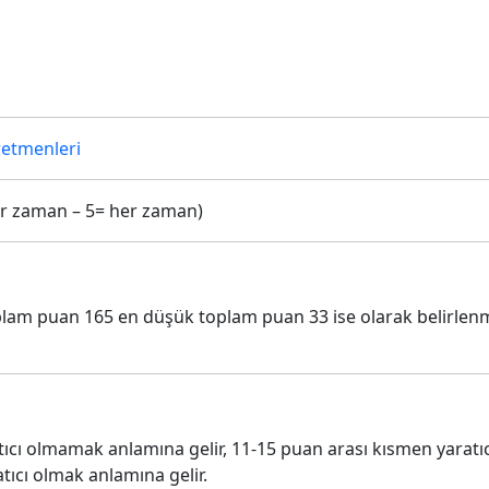
retmenleri
çbir zaman – 5= her zaman)
plam puan 165 en düşük toplam puan 33 ise olarak belirlenm
atıcı olmamak anlamına gelir, 11-15 puan arası kısmen yaratı
atıcı olmak anlamına gelir.