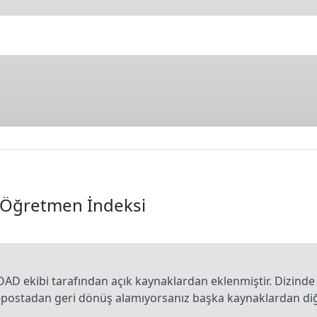
n Öğretmen İndeksi
OAD ekibi tarafından açık kaynaklardan eklenmiştir. Dizinde
e-postadan geri dönüş alamıyorsanız başka kaynaklardan diğe