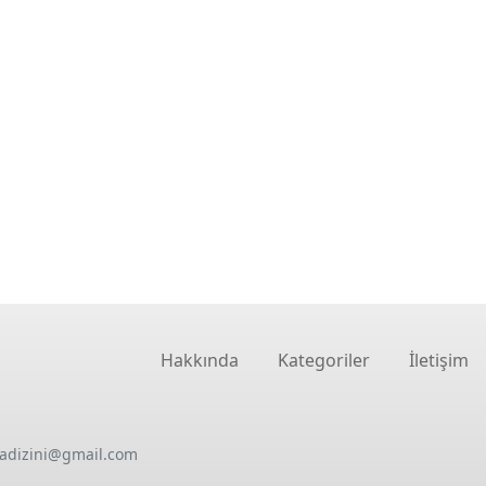
Hakkında
Kategoriler
İletişim
oadizini@gmail.com