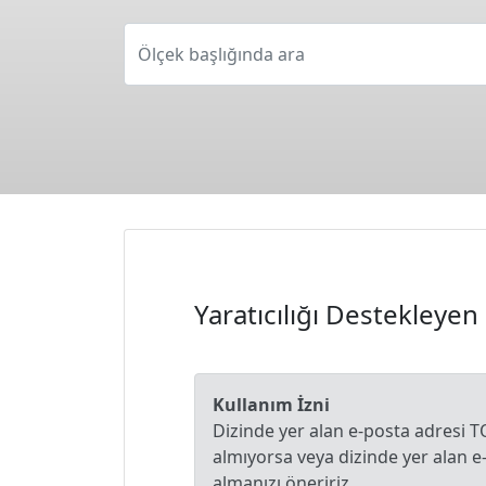
Ölçek başlığında ara
Yaratıcılığı Destekleye
Kullanım İzni
Dizinde yer alan e-posta adresi T
almıyorsa veya dizinde yer alan 
almanızı öneririz.