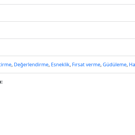
tirme
,
Değerlendirme
,
Esneklik
,
Fırsat verme
,
Güdüleme
,
Ha
ı: