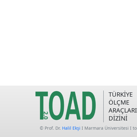
TÜRKİYE
ÖLÇME
ARAÇLARI
DİZİNİ
© Prof. Dr.
Halil Ekşi
I Marmara Üniversitesi I t