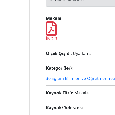
Makale
İNDİR
Ölçek Çeşidi:
Uyarlama
Kategori(ler)
:
30 Eğitim Bilimleri ve Öğretmen Yet
Kaynak Türü:
Makale
Kaynak/Referans: