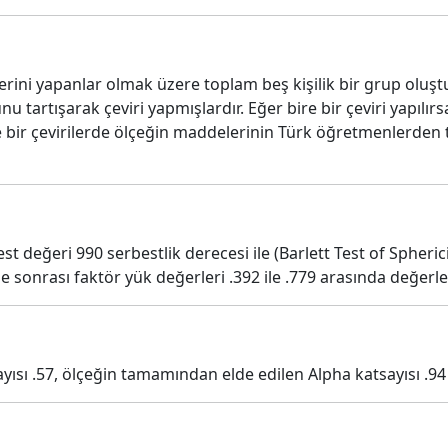
mlerini yapanlar olmak üzere toplam beş kişilik bir grup oluşt
 tartışarak çeviri yapmışlardır. Eğer bire bir çeviri yapılırs
e bir çevirilerde ölçeğin maddelerinin Türk öğretmenlerden 
t değeri 990 serbestlik derecesi ile (Barlett Test of Spheric
onrası faktör yük değerleri .392 ile .779 arasında değerler
yısı .57, ölçeğin tamamından elde edilen Alpha katsayısı .9