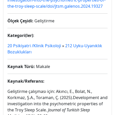
investigation-into-the-psychometric-properties-of-
the-troy-sleep-scale/doi/jtsm.galenos.2024.19327
Ölçek Çeşidi:
Geliştirme
Kategori(ler)
:
20 Psikiyatri /Klinik Psikoloji
»
212 Uyku-Uyanıklık
Bozuklukları
Kaynak Türü:
Makale
Kaynak/Referans:
Geliştirme çalışması için: Akıncı, E., Bolat, N.,
Korkmaz, Ş.A., Toraman, Ç. (2025).Development and
investigation into the psychometric properties of
the Troy Sleep Scale.
Journal of Turkish Sleep