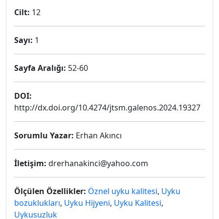
Cilt:
12
Sayı:
1
Sayfa Aralığı:
52-60
DOI:
http://dx.doi.org/10.4274/jtsm.galenos.2024.19327
Sorumlu Yazar:
Erhan Akıncı
İletişim:
drerhanakinci@yahoo.com
Ölçülen Özellikler:
Öznel uyku kalitesi
,
Uyku
bozuklukları
,
Uyku Hijyeni
,
Uyku Kalitesi
,
Uykusuzluk