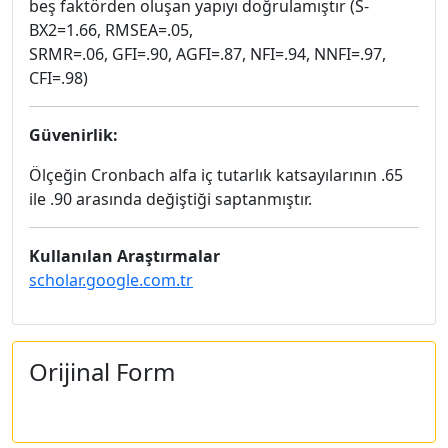
beş faktörden oluşan yapıyı doğrulamıştır (S-
BX2=1.66, RMSEA=.05,
SRMR=.06, GFI=.90, AGFI=.87, NFI=.94, NNFI=.97,
CFI=.98)
Güvenirlik:
Ölçeğin Cronbach alfa iç tutarlık katsayılarının .65
ile .90 arasında değiştiği saptanmıştır.
Kullanılan Araştırmalar
scholar.google.com.tr
Orijinal Form