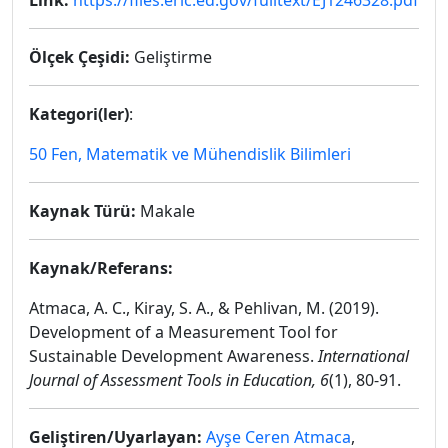
Link:
https://files.eric.ed.gov/fulltext/EJ1246328.pdf
Ölçek Çeşidi:
Geliştirme
Kategori(ler)
:
50 Fen, Matematik ve Mühendislik Bilimleri
Kaynak Türü:
Makale
Kaynak/Referans:
Atmaca, A. C., Kiray, S. A., & Pehlivan, M. (2019).
Development of a Measurement Tool for
Sustainable Development Awareness.
International
Journal of Assessment Tools in Education, 6
(1), 80-91.
Geliştiren/Uyarlayan:
Ayşe Ceren Atmaca
,