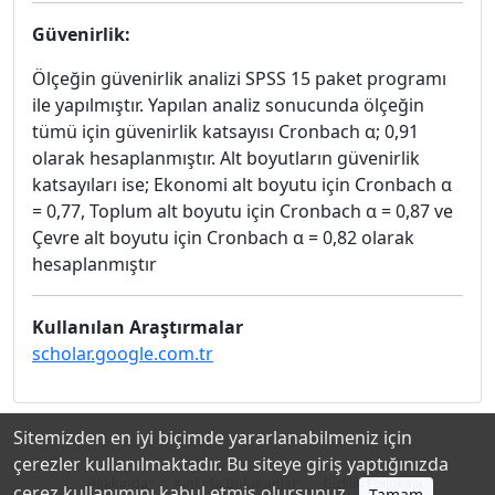
Güvenirlik:
Ölçeğin güvenirlik analizi SPSS 15 paket programı
ile yapılmıştır. Yapılan analiz sonucunda ölçeğin
tümü için güvenirlik katsayısı Cronbach α; 0,91
olarak hesaplanmıştır. Alt boyutların güvenirlik
katsayıları ise; Ekonomi alt boyutu için Cronbach α
= 0,77, Toplum alt boyutu için Cronbach α = 0,87 ve
Çevre alt boyutu için Cronbach α = 0,82 olarak
hesaplanmıştır
Kullanılan Araştırmalar
scholar.google.com.tr
Sitemizden en iyi biçimde yararlanabilmeniz için
çerezler kullanılmaktadır. Bu siteye giriş yaptığınızda
Hakkında
Katkıda Bulunanlar
Gizlilik Politikası
çerez kullanımını kabul etmiş olursunuz.
Tamam