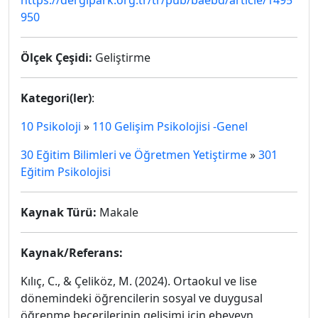
https://dergipark.org.tr/tr/pub/baebd/article/1495
950
Ölçek Çeşidi:
Geliştirme
Kategori(ler)
:
10 Psikoloji
»
110 Gelişim Psikolojisi -Genel
30 Eğitim Bilimleri ve Öğretmen Yetiştirme
»
301
Eğitim Psikolojisi
Kaynak Türü:
Makale
Kaynak/Referans:
Kılıç, C., & Çeliköz, M. (2024). Ortaokul ve lise
dönemindeki öğrencilerin sosyal ve duygusal
öğrenme becerilerinin gelişimi için ebeveyn