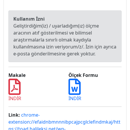
Kullanım İzni
Geliştirdiğim(iz) / uyarladığım(ız) ölçme
aracının atıf gösterilmesi ve bilimsel
araştırmalarla sınırlı olmak kaydıyla
kullanılmasına izin veriyorum/z/. İzin için ayrıca
e-posta gönderilmesine gerek yoktur.
Makale
Ölçek Formu
İNDİR
İNDİR
Link:
chrome-
extension://efaidnbmnnnibpcajpcglclefindmkaj/htt
ps://toad.halileksi.net/wp-