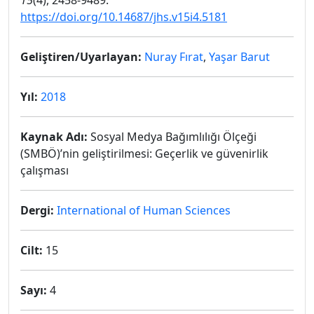
15
(4), 2458-9489.
https://doi.org/10.14687/jhs.v15i4.5181
Geliştiren/Uyarlayan:
Nuray Fırat
,
Yaşar Barut
Yıl:
2018
Kaynak Adı:
Sosyal Medya Bağımlılığı Ölçeği
(SMBÖ)’nin geliştirilmesi: Geçerlik ve güvenirlik
çalışması
Dergi:
International of Human Sciences
Cilt:
15
Sayı:
4