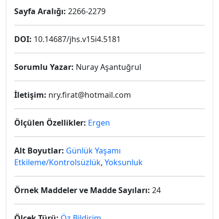
Sayfa Aralığı:
2266-2279
DOI:
10.14687/jhs.v15i4.5181
Sorumlu Yazar:
Nuray Aşantuğrul
İletişim:
nry.firat@hotmail.com
Ölçülen Özellikler:
Ergen
Alt Boyutlar:
Günlük Yaşamı
Etkileme/Kontrolsüzlük
,
Yoksunluk
Örnek Maddeler ve Madde Sayıları:
24
Ölçek Türü:
Öz Bildirim