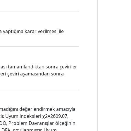
 yaptığına karar verilmesi ile
aması tamamlandıktan sonra çeviriler
. Geri çeviri aşamasından sonra
nmadığını değerlendirmek amacıyla
tir. Uyum indeksleri χ2=2609.07,
-DÖ, Problem Davranışlar ölçeğinin
a DFA uygulanmıştır. Uyum