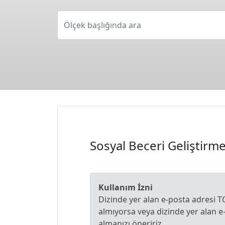
Ölçek başlığında ara
Sosyal Beceri Geliştirm
Kullanım İzni
Dizinde yer alan e-posta adresi T
almıyorsa veya dizinde yer alan 
almanızı öneririz.