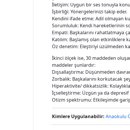
İletişim: Uygun bir ses tonuyla konu
İşbirliği: Yönergelerinizi takip eder.
Kendini ifade etme: Adil olmayan kur
Sorumluluk: Kendi hareketlerinin s
Empati: Başkalarını rahatlatmaya çalı
Katılım: Başlamış olan etkinliklere kat
Öz denetim: Eleştiriyi üzülmeden ka
İkinci ölçek ise, 30 maddeden oluşa
maddeler şunlardır:
Dışsallaştırma: Düşünmeden davran
Zorbalık: Başkalarını korkutacak şey
Hiperaktivite/ dikkatsizlik: Kolaylıkla
İçselleştirme: Üzgün ya da depresif 
Otizm spektrumu: Etkileşimde garip fi
Kimlere Uygulanabilir:
Anaokulu 