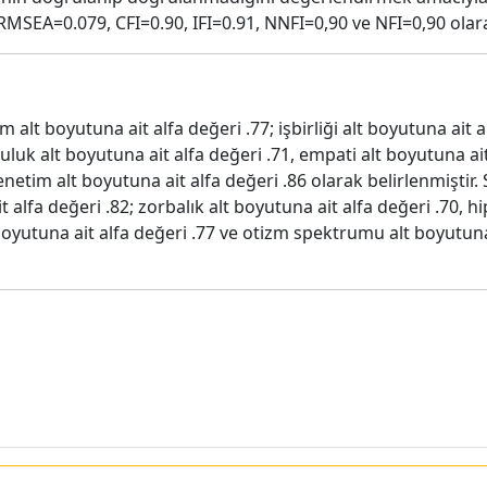
 RMSEA=0.079, CFI=0.90, IFI=0.91, NNFI=0,90 ve NFI=0,90 ola
m alt boyutuna ait alfa değeri .77; işbirliği alt boyutuna ait a
luk alt boyutuna ait alfa değeri .71, empati alt boyutuna ait
enetim alt boyutuna ait alfa değeri .86 olarak belirlenmişti
t alfa değeri .82; zorbalık alt boyutuna ait alfa değeri .70, h
t boyutuna ait alfa değeri .77 ve otizm spektrumu alt boyutuna