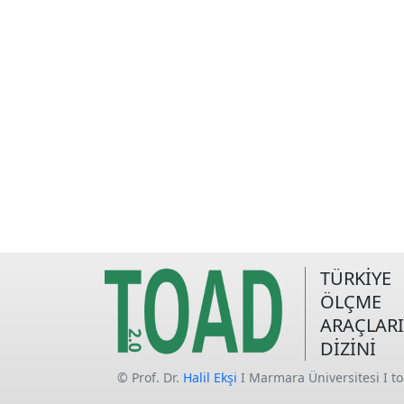
TÜRKİYE
ÖLÇME
ARAÇLARI
DİZİNİ
© Prof. Dr.
Halil Ekşi
I Marmara Üniversitesi I t