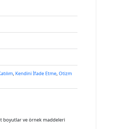
Katılım
,
Kendini İfade Etme
,
Otizm
lt boyutlar ve örnek maddeleri