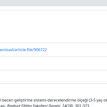
ownload/article-file/906722
yal beceri geliştirme sistemi-derecelendirme ölçeği (3-5 yaş
ması.
Bayburt Eğitim Fakültesi Dergisi, 14(28)
, 301-323.