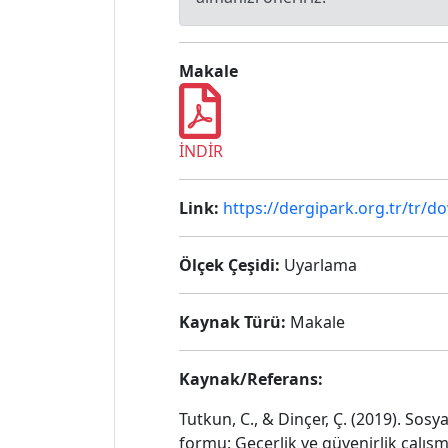
Makale
İNDİR
Link:
https://dergipark.org.tr/tr/d
Ölçek Çeşidi:
Uyarlama
Kaynak Türü:
Makale
Kaynak/Referans:
Tutkun, C., & Dinçer, Ç. (2019). Sos
formu: Geçerlik ve güvenirlik çalış