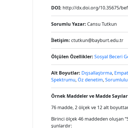
DOI:
http://dx.doi.org/10.35675/be
Sorumlu Yazar:
Cansu Tutkun
İletişim:
ctutkun@bayburt.edu.tr
Ölçülen Özellikler:
Sosyal Beceri G
Alt Boyutlar:
Dışsallaştırma
,
Empat
Spektrumu
,
Öz denetim
,
Sorumlulu
Örnek Maddeler ve Madde Sayılar
76 madde, 2 ölçek ve 12 alt boyutta
Birinci ölçek 46 maddeden oluşan “S
şunlardır: