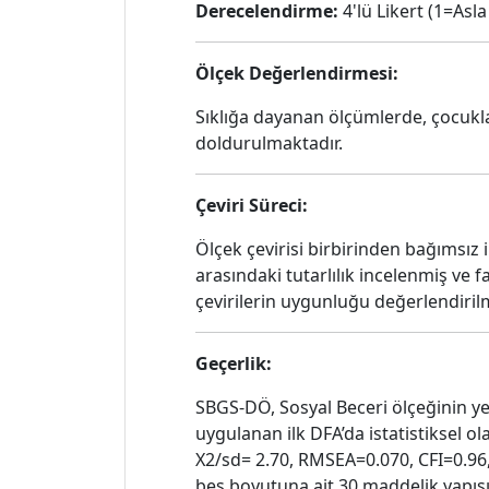
Derecelendirme:
4'lü Likert (1=Asl
Ölçek Değerlendirmesi:
Sıklığa dayanan ölçümlerde, çocuklar
doldurulmaktadır.
Çeviri Süreci:
Ölçek çevirisi birbirinden bağımsız 
arasındaki tutarlılık incelenmiş ve f
çevirilerin uygunluğu değerlendirilm
Geçerlik:
SBGS-DÖ, Sosyal Beceri ölçeğinin y
uygulanan ilk DFA’da istatistiksel 
X2/sd= 2.70, RMSEA=0.070, CFI=0.96
beş boyutuna ait 30 maddelik yapı