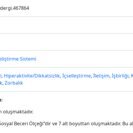
fdergi.467864
eliştirme Sistemi
i
,
Hiperaktivite/Dikkatsizlik
,
İçselleştirme
,
İletişim
,
İşbirliği
,
k
,
Zorbalık
ı:
n oluşmaktadır.
osyal Beceri Ölçeği”dir ve 7 alt boyuttan oluşmaktadır. Bu a