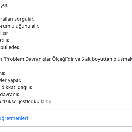
şur.
alları sorgular.
orumluluğunu alır.
şır.
ılır.
bul eder.
n “Problem Davranışlar Ölçeği”dir ve 5 alt boyuttan oluşmakt
ır.
ler yapar.
 dikkati dağılır.
davranır.
ziksel jestler kullanır.
Öğretmenleri