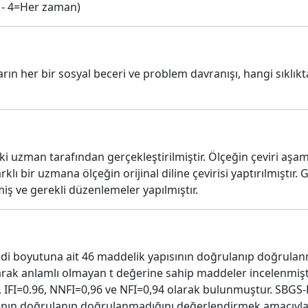
a - 4=Her zaman)
ın her bir sosyal beceri ve problem davranışı, hangi sıklıkta
iki uzman tarafından gerçekleştirilmiştir. Ölçeğin çeviri aş
arklı bir uzmana ölçeğin orijinal diline çevirisi yaptırılmıştır
iş ve gerekli düzenlemeler yapılmıştır.
edi boyutuna ait 46 maddelik yapısının doğrulanıp doğrula
olarak anlamlı olmayan t değerine sahip maddeler incelenmiş
, IFI=0.96, NNFI=0,96 ve NFI=0,94 olarak bulunmuştur. SBGS
sının doğrulanıp doğrulanmadığını değerlendirmek amacıyl