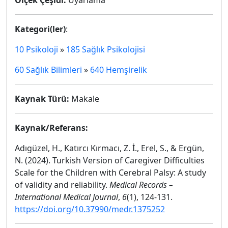
Ölçek Çeşidi:
Uyarlama
Kategori(ler)
:
10 Psikoloji
»
185 Sağlık Psikolojisi
60 Sağlık Bilimleri
»
640 Hemşirelik
Kaynak Türü:
Makale
Kaynak/Referans:
Adıgüzel, H., Katırcı Kırmacı, Z. İ., Erel, S., & Ergün,
N. (2024). Turkish Version of Caregiver Difficulties
Scale for the Children with Cerebral Palsy: A study
of validity and reliability.
Medical Records –
International Medical Journal
,
6
(1), 124-131.
https://doi.org/10.37990/medr.1375252