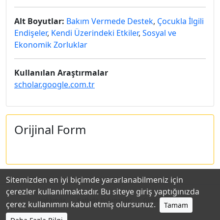
Alt Boyutlar:
Bakım Vermede Destek
,
Çocukla İlgili
Endişeler
,
Kendi Üzerindeki Etkiler
,
Sosyal ve
Ekonomik Zorluklar
Kullanılan Araştırmalar
scholar.google.com.tr
Orijinal Form
Sitemizden en iyi biçimde yararlanabilmeniz için
çerezler kullanılmaktadır. Bu siteye giriş yaptığınızda
Hakkında
Katkıda Bulunanlar
Gizlilik Politikası
çerez kullanımını kabul etmiş olursunuz.
Tamam