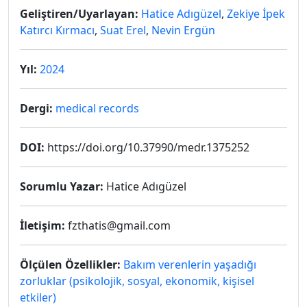
Geliştiren/Uyarlayan:
Hatice Adıgüzel
,
Zekiye İpek
Katırcı Kırmacı
,
Suat Erel
,
Nevin Ergün
Yıl:
2024
Dergi:
medical records
DOI:
https://doi.org/10.37990/medr.1375252
Sorumlu Yazar:
Hatice Adıgüzel
İletişim:
fzthatis@gmail.com
Ölçülen Özellikler:
Bakım verenlerin yaşadığı
zorluklar (psikolojik, sosyal, ekonomik, kişisel
etkiler)