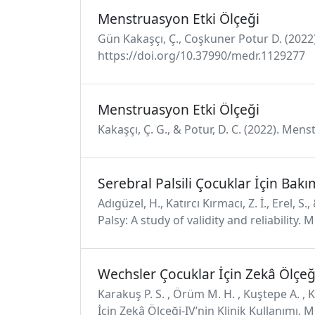
Menstruasyon Etki Ölçeği
Gün Kakaşçı, Ç., Coşkuner Potur D. (2022
https://doi.org/10.37990/medr.1129277
Menstruasyon Etki Ölçeği
Kakaşçı, Ç. G., & Potur, D. C. (2022). Me
Serebral Palsili Çocuklar İçin Ba
Adıgüzel, H., Katırcı Kırmacı, Z. İ., Erel, 
Palsy: A study of validity and reliability
Wechsler Çocuklar İçin Zekâ Ölçeğ
Karakuş P. S. , Örüm M. H. , Kuştepe A. ,
İçin Zekâ Ölçeği-IV’nin Klinik Kullanımı.