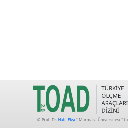
TÜRKİYE
ÖLÇME
ARAÇLARI
DİZİNİ
© Prof. Dr.
Halil Ekşi
I Marmara Üniversitesi I t