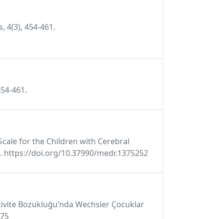
 4(3), 454-461.
454-461.
s Scale for the Children with Cerebral
131. https://doi.org/10.37990/medr.1375252
aktivite Bozukluğu’nda Wechsler Çocuklar
675