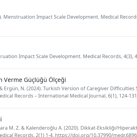
). Menstruation Impact Scale Development. Medical Records,
nstruation Impact Scale Development. Medical Records, 4(3), 
kım Verme Güçlüğü Ölçeği
S., & Ergün, N. (2024). Turkish Version of Caregiver Difficultie
. Medical Records – International Medical Journal, 6(1), 124-
i
 Kara M. Z. & Kalenderoğlu A. (2020). Dikkat-Eksikliği/Hiper
 Medical Records, 2(1) 1-4. https://doi.org/10.37990/medr.689