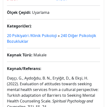
Ölçek Çeşidi:
Uyarlama
Kategori(ler)
:
20 Psikiyatri /Klinik Psikoloji
»
240 Diğer Psikolojik
Bozukluklar
Kaynak Türü:
Makale
Kaynak/Referans:
Daşçı, G., Aydoğdu, B. N., Eryiğit, D., & Ekşi, H.
(2022). Evaluation of attitudes towards seeking
mental health services from a cultural perspective:
Turkish adaptation of Barriers to Seeking Mental
Health Counseling Scale.
Spiritual Psychology and
Counseling
,
7
(1), 55–74.