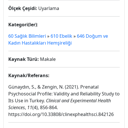
Ölçek Çeşidi:
Uyarlama
Kategori(ler)
:
60 Sağlık Bilimleri
»
610 Ebelik
»
646 Doğum ve
Kadın Hastalıkları Hemşireliği
Kaynak Türü:
Makale
Kaynak/Referans:
Günaydın, S., & Zengin, N. (2021). Prenatal
Psychosocial Profile: Validity and Reliability Study to
Its Use in Turkey.
Clinical and Experimental Health
Sciences
,
11
(4), 856-864.
https://doi.org/10.33808/clinexphealthsci.842126