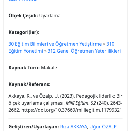
Ölçek Çeşidi:
Uyarlama
Kategori(ler)
:
30 Eğitim Bilimleri ve Öğretmen Yetiştirme
»
310
Eğitim Yönetimi
»
312 Genel Öğretmen Yeterlilikleri
Kaynak Türü:
Makale
Kaynak/Referans:
Akkaya, R., ve Özalp, U. (2023). Pedagojik liderlik: Bir
ölçek uyarlama çalışması.
Millî Eğitim
,
52
(240), 2643-
2662. https://doi.org/10.37669/milliegitim.1179932”
Geliştiren/Uyarlayan:
Rıza AKKAYA
,
Uğur ÖZALP