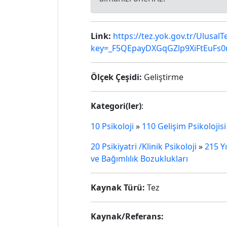
Link:
https://tez.yok.gov.tr/Ulusal
key=_F5QEpayDXGqGZlp9XiFtEuFs
Ölçek Çeşidi:
Geliştirme
Kategori(ler)
:
10 Psikoloji
»
110 Gelişim Psikolojisi
20 Psikiyatri /Klinik Psikoloji
»
215 Y
ve Bağımlılık Bozuklukları
Kaynak Türü:
Tez
Kaynak/Referans: