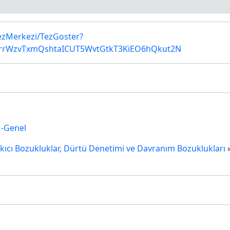
TezMerkezi/TezGoster?
0rrWzvTxmQshtaICUT5WvtGtkT3KiEO6hQkut2N
 -Genel
ıkıcı Bozukluklar, Dürtü Denetimi ve Davranım Bozuklukları