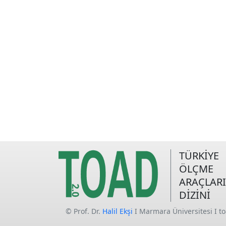
TÜRKİYE
ÖLÇME
ARAÇLARI
DİZİNİ
© Prof. Dr.
Halil Ekşi
I Marmara Üniversitesi I t