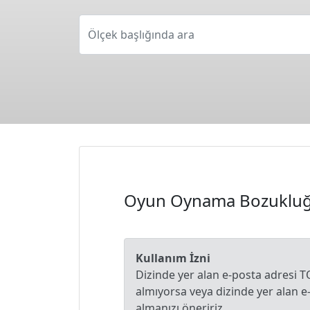
Ölçek başlığında ara
Oyun Oynama Bozukluğ
Kullanım İzni
Dizinde yer alan e-posta adresi T
almıyorsa veya dizinde yer alan 
almanızı öneririz.