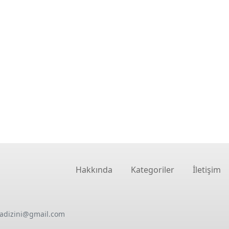
Hakkında
Kategoriler
İletişim
oadizini@gmail.com