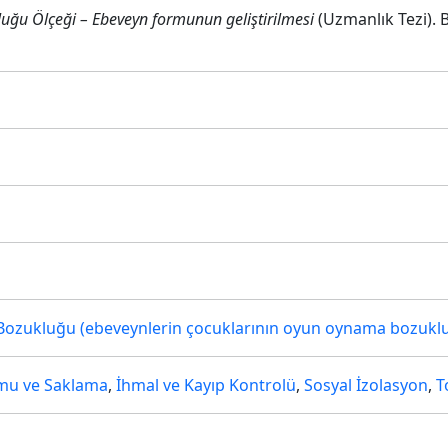
u Ölçeği – Ebeveyn formunun geliştirilmesi
(Uzmanlık Tezi). 
ş
zukluğu (ebeveynlerin çocuklarının oyun oynama bozukluğu
mu ve Saklama
,
İhmal ve Kayıp Kontrolü
,
Sosyal İzolasyon
,
T